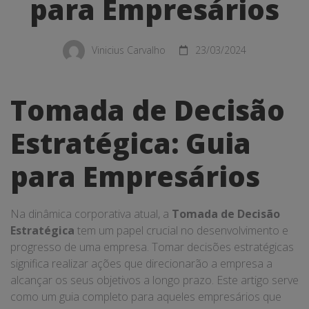
Guia
para Empresários
para
Empresários
Vinicius Carvalho
23/03/2024
Tomada de Decisão
Estratégica: Guia
para Empresários
Na dinâmica corporativa atual, a
Tomada de Decisão
Estratégica
tem um papel crucial no desenvolvimento e
progresso de uma empresa. Tomar decisões estratégicas
significa realizar ações que direcionarão a empresa a
alcançar os seus objetivos a longo prazo. Este artigo serve
como um guia completo para aqueles empresários que