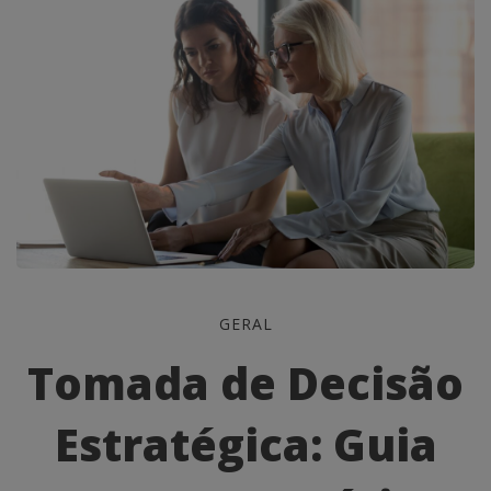
Tomada
GERAL
de
Tomada de Decisão
Decisão
Estratégica: Guia
Estratégica: