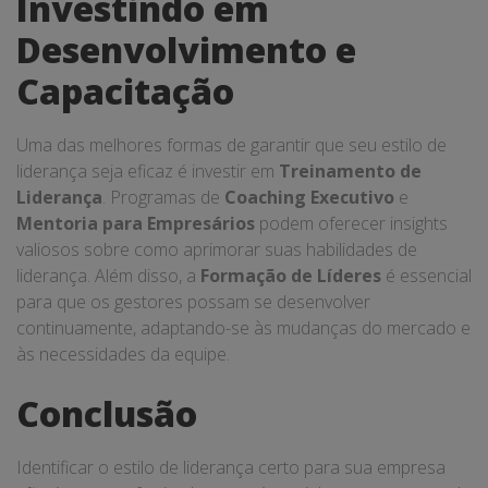
Investindo em
Desenvolvimento e
Capacitação
Uma das melhores formas de garantir que seu estilo de
liderança seja eficaz é investir em
Treinamento de
Liderança
. Programas de
Coaching Executivo
e
Mentoria para Empresários
podem oferecer insights
valiosos sobre como aprimorar suas habilidades de
liderança. Além disso, a
Formação de Líderes
é essencial
para que os gestores possam se desenvolver
continuamente, adaptando-se às mudanças do mercado e
às necessidades da equipe.
Conclusão
Identificar o estilo de liderança certo para sua empresa