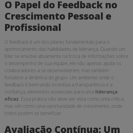
O Papel do Feedback no
Crescimento Pessoal e
Profissional
O feedback é um dos pilares fundamentais para o
aprimoramento das habilidades de liderança. Quando um
líder se envolve ativamente na troca de informações sobre
o desempenho de sua equipe, ele não apenas ajuda os
colaboradores a se desenvolverem, mas também
fortalece a dinâmica do grupo. Um ambiente onde o
feedback é bem-vindo incentiva a transparência e a
confiança, elementos essenciais para uma
liderança
eficaz
. Essa prática não deve ser vista como uma crítica,
mas sim como uma oportunidade de crescimento, onde
todos podem se beneficiar.
Avaliação Contínua: Um