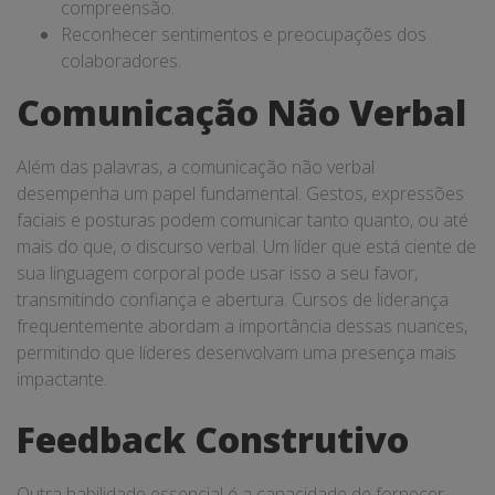
compreensão.
Reconhecer sentimentos e preocupações dos
colaboradores.
Comunicação Não Verbal
Além das palavras, a comunicação não verbal
desempenha um papel fundamental. Gestos, expressões
faciais e posturas podem comunicar tanto quanto, ou até
mais do que, o discurso verbal. Um líder que está ciente de
sua linguagem corporal pode usar isso a seu favor,
transmitindo confiança e abertura. Cursos de liderança
frequentemente abordam a importância dessas nuances,
permitindo que líderes desenvolvam uma presença mais
impactante.
Feedback Construtivo
Outra habilidade essencial é a capacidade de fornecer