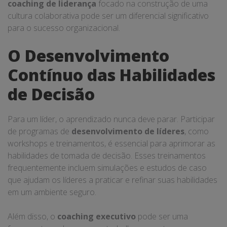
coaching de liderança
focado na construção de uma
cultura colaborativa pode ser um diferencial significativo
para o sucesso organizacional.
O Desenvolvimento
Contínuo das Habilidades
de Decisão
Para um líder, o aprendizado nunca deve parar. Participar
de programas de
desenvolvimento de líderes
, como
workshops e treinamentos, é essencial para aprimorar as
habilidades de tomada de decisão. Esses treinamentos
frequentemente incluem simulações e estudos de caso
que ajudam os líderes a praticar e refinar suas habilidades
em um ambiente seguro.
Além disso, o
coaching executivo
pode ser uma