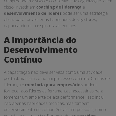
compreendam a visão e os objetivos da organização. Além
disso, investir em
coaching de liderança
e
desenvolvimento de líderes
pode ser uma estratégia
eficaz para fortalecer as habilidades dos gestores,
capacitando-os a inspirar suas equipes.
A Importância do
Desenvolvimento
Contínuo
A capacitação não deve ser vista como uma atividade
pontual, mas sim como um processo contínuo. Cursos de
liderança e
mentoria para empresários
podem
fornecer aos líderes as ferramentas necessárias para
fomentar um ambiente de alta performance. Isso inclui
não apenas habilidades técnicas, mas também
desenvolvimento de competências interpessoais, como
empatia e escuta ativa. Por meio de um
coaching