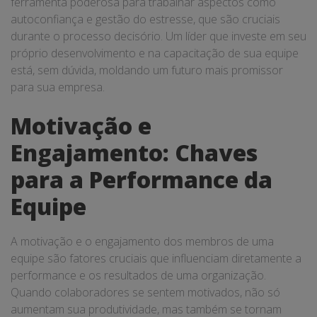
ferramenta poderosa para trabalhar aspectos como
autoconfiança e gestão do estresse, que são cruciais
durante o processo decisório. Um líder que investe em seu
próprio desenvolvimento e na capacitação de sua equipe
está, sem dúvida, moldando um futuro mais promissor
para sua empresa.
Motivação e
Engajamento: Chaves
para a Performance da
Equipe
A motivação e o engajamento dos membros de uma
equipe são fatores cruciais que influenciam diretamente a
performance e os resultados de uma organização.
Quando colaboradores se sentem motivados, não só
aumentam sua produtividade, mas também se tornam