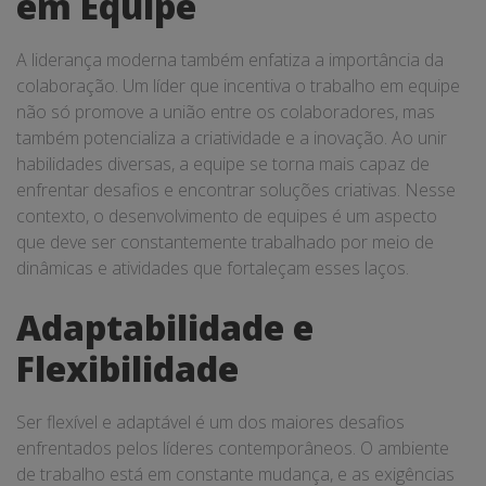
em Equipe
A liderança moderna também enfatiza a importância da
colaboração. Um líder que incentiva o trabalho em equipe
não só promove a união entre os colaboradores, mas
também potencializa a criatividade e a inovação. Ao unir
habilidades diversas, a equipe se torna mais capaz de
enfrentar desafios e encontrar soluções criativas. Nesse
contexto, o desenvolvimento de equipes é um aspecto
que deve ser constantemente trabalhado por meio de
dinâmicas e atividades que fortaleçam esses laços.
Adaptabilidade e
Flexibilidade
Ser flexível e adaptável é um dos maiores desafios
enfrentados pelos líderes contemporâneos. O ambiente
de trabalho está em constante mudança, e as exigências