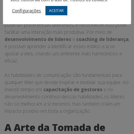
Um líder eficaz também deve ser capaz de adaptar seu
Configurações
ACEITAR
estilo de comunicação ao de sua equipe. Cada membro
pode ter preferências diferentes, e reconhecer isso pode
facilitar uma interação mais produtiva. Por meio de
desenvolvimento de líderes
e
coaching de liderança
,
é possível aprender a identificar esses estilos e a se
ajustar a eles, criando um ambiente mais harmonioso e
eficaz.
As habilidades de comunicação são fundamentais para
qualquer líder que deseje inspirar e motivar sua equipe. Ao
investir tempo em
capacitação de gestores
e no
desenvolvimento contínuo dessas habilidades, os líderes
não só melhoram a si mesmos, mas também criam um
impacto positivo em toda a organização.
A Arte da Tomada de