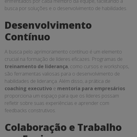
enfrentados por cada membro da equipe, facilitando a
busca por soluções e o desenvolvimento de habilidades.
Desenvolvimento
Contínuo
A busca pelo aprimoramento contínuo é um elemento
crucial na formação de líderes eficazes. Programas de
treinamento de liderança
, como cursos e workshops,
são ferramentas valiosas para o desenvolvimento de
habilidades de liderança. Além disso, a prática de
coaching executivo
e
mentoria para empresários
proporciona um espaço para que os líderes possam
refletir sobre suas experiências e aprender com
feedbacks construtivos.
Colaboração e Trabalho