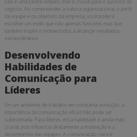
não é uma tarefa simples, mas é crucial para o sucesso do
negócio. Ao compreender a cultura organizacional, o perfil
da equipe e os objetivos da empresa, você poderá
escolher um estilo que não apenas funcione, mas que
também inspire e motive todos a alcançar resultados
extraordinários.
Desenvolvendo
Habilidades de
Comunicação para
Líderes
Em um ambiente de trabalho em constante evolução, a
importância da comunicação eficaz não pode ser
subestimada. Para líderes, essa habilidade é ainda mais
crucial, pois influencia diretamente a motivação e o
desempenho das equipes. A comunicação clara e