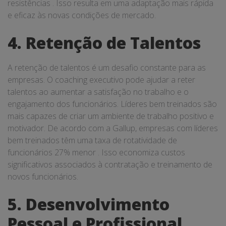
resistências . Isso resulta em uma adaptação mais rápida
e eficaz às novas condições de mercado.
4. Retenção de Talentos
A retenção de talentos é um desafio constante para as
empresas. O coaching executivo pode ajudar a reter
talentos ao aumentar a satisfação no trabalho e o
engajamento dos funcionários. Líderes bem treinados são
mais capazes de criar um ambiente de trabalho positivo e
motivador. De acordo com a Gallup, empresas com líderes
bem treinados têm uma taxa de rotatividade de
funcionários 27% menor . Isso economiza custos
significativos associados à contratação e treinamento de
novos funcionários.
5. Desenvolvimento
Pessoal e Profissional