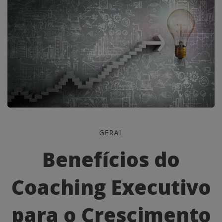
Benefícios
GERAL
do
Benefícios do
Coaching
Coaching Executivo
Executivo
para
para o Crescimento