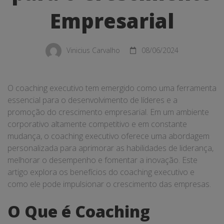
o
Empresarial
Crescimento
Empresarial
Vinicius Carvalho
08/06/2024
O coaching executivo tem emergido como uma ferramenta
essencial para o desenvolvimento de líderes e a
promoção do crescimento empresarial. Em um ambiente
corporativo altamente competitivo e em constante
mudança, o coaching executivo oferece uma abordagem
personalizada para aprimorar as habilidades de liderança,
melhorar o desempenho e fomentar a inovação. Este
artigo explora os benefícios do coaching executivo e
como ele pode impulsionar o crescimento das empresas.
O Que é Coaching