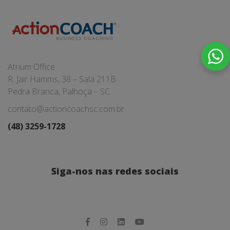
Atrium Office
R. Jair Hamms, 38 – Sala 211B
Pedra Branca, Palhoça – SC
contato@actioncoachsc.com.br
(48) 3259-1728
Siga-nos nas redes sociais