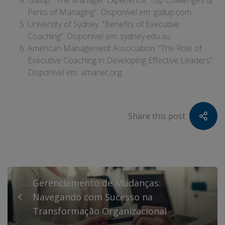
Perks of Managing”. Disponível em:
gallup.com
.
University of Sydney. “Benefits of Executive
Coaching”. Disponível em:
sydney.edu.au
.
American Management Association. “The Role of
Executive Coaching in Developing Effective Leaders”.
Disponível em:
amanet.org
.
Share this post
Gerenciamento de Mudanças:
Navegando com Sucesso na
Transformação Organizacional