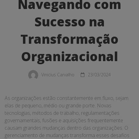
com
Navegando com
Sucesso
Sucesso na
na
Transformação
Transformação
Organizacional
Organizacional
Vinicius Carvalho
23/03/2024
As organizações estão constantemente em fluxo, sejam
elas de pequeno, médio ou grande porte. Novas
tecnologias, métodos de trabalho, regulamentações
governamentais, fusões e aquisições frequentemente
causam grandes mudanças dentro das organizações. O
gerenciamento de mudanças transforma esses desafios