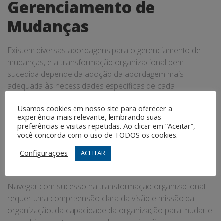
Gerenciamento de
Mudanças
Existem diversas abordagens para o gerenciamento de
mudanças, e a transformação organizacional bem
sucedida depende da adoção da abordagem mais
adequada às necessidades específicas de cada
organização.
Usamos cookies em nosso site para oferecer a
experiência mais relevante, lembrando suas
Navegando na
preferências e visitas repetidas. Ao clicar em “Aceitar”,
você concorda com o uso de TODOS os cookies.
Transformação
Configurações
ACEITAR
Organizacional
Navegar com sucesso na transformação organizacional
requer uma compreensão clara da visão e missão da
organização, da capacidade da organização para mudar e