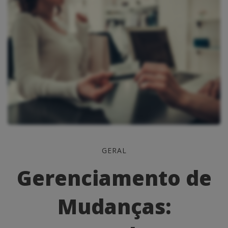
Gerenciamento
GERAL
de
Gerenciamento de
Mudanças:
Mudanças:
Navegando