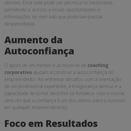
clientes. Essa rede pode ser um recurso inestimável,
permitindo o acesso a novas oportunidades e
informações de mercado que poderiam passar
despercebidas.
Aumento da
Autoconfiança
O apoio de um mentor e as técnicas de
coaching
corporativo
ajudam a construir a autoconfiança do
empreendedor. Ao enfrentar desafios com a orientação
de um profissional experiente, a insegurança diminui, e a
capacidade de tomar decisões se fortalece. Isso é crucial,
uma vez que a confiança é um dos pilares para o sucesso
em qualquer empreendimento.
Foco em Resultados