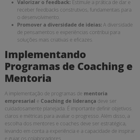
Valorizar o feedback:
Estimule a prática de dar e
receber feedbacks construtivos, fundamentais para
o desenvolvimento.
Promover a diversidade de ideias:
A diversidade
de pensamentos e experiências contribui para
soluções mais criativas e eficazes.
Implementando
Programas de Coaching e
Mentoria
A implementação de programas de
mentoria
empresarial
e
Coaching de liderança
deve ser
cuidadosamente planejada. É importante definir objetivos
claros e métricas para avaliar o progresso. Além disso, a
escolha dos mentores e coaches deve ser estratégica,
levando em conta a experiência e a capacidade de inspirar
e guiar os colaboradores.