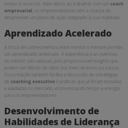
tempo e recursos. Além disso, ao trabalhar com um
coach
empresarial
, os empreendedores têm a chance de
desenvolver um plano de ação adaptado à sua realidade.
Aprendizado Acelerado
A troca de conhecimentos entre mentor e mentee permite
um aprendizado acelerado. A experiência e as vivências
do mentor são valiosas, pois proporcionam insights que
podem ser difíceis de obter por meio de livros ou cursos.
Essa relação também facilita a discussão de estratégias
de
coaching executivo
e práticas que já foram testadas
e validadas no mercado, economizando tempo e energia
para os empreendedores.
Desenvolvimento de
Habilidades de Liderança