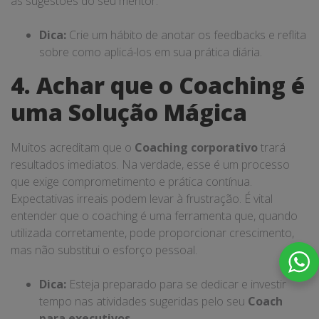
as sugestões do seu mentor.
Dica:
Crie um hábito de anotar os feedbacks e reflita
sobre como aplicá-los em sua prática diária.
4. Achar que o Coaching é
uma Solução Mágica
Muitos acreditam que o
Coaching corporativo
trará
resultados imediatos. Na verdade, esse é um processo
que exige comprometimento e prática contínua.
Expectativas irreais podem levar à frustração. É vital
entender que o coaching é uma ferramenta que, quando
utilizada corretamente, pode proporcionar crescimento,
mas não substitui o esforço pessoal.
Dica:
Esteja preparado para se dedicar e investir
tempo nas atividades sugeridas pelo seu
Coach
para executivos
.