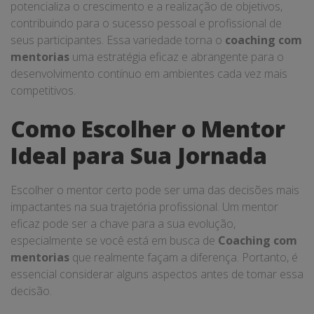
potencializa o crescimento e a realização de objetivos,
contribuindo para o sucesso pessoal e profissional de
seus participantes. Essa variedade torna o
coaching com
mentorias
uma estratégia eficaz e abrangente para o
desenvolvimento contínuo em ambientes cada vez mais
competitivos.
Como Escolher o Mentor
Ideal para Sua Jornada
Escolher o mentor certo pode ser uma das decisões mais
impactantes na sua trajetória profissional. Um mentor
eficaz pode ser a chave para a sua evolução,
especialmente se você está em busca de
Coaching com
mentorias
que realmente façam a diferença. Portanto, é
essencial considerar alguns aspectos antes de tomar essa
decisão.