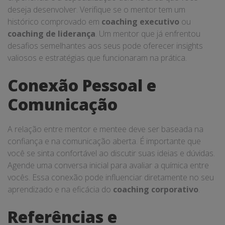
deseja desenvolver. Verifique se o mentor tem um
histórico comprovado em
coaching executivo
ou
coaching de liderança
. Um mentor que já enfrentou
desafios semelhantes aos seus pode oferecer insights
valiosos e estratégias que funcionaram na prática.
Conexão Pessoal e
Comunicação
A relação entre mentor e mentee deve ser baseada na
confiança e na comunicação aberta. É importante que
você se sinta confortável ao discutir suas ideias e dúvidas.
Agende uma conversa inicial para avaliar a química entre
vocês. Essa conexão pode influenciar diretamente no seu
aprendizado e na eficácia do
coaching corporativo
.
Referências e