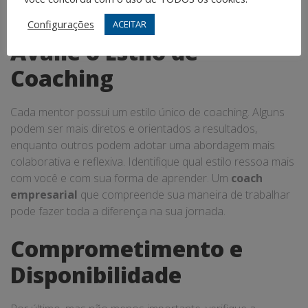
comum.
Configurações
ACEITAR
Avalie o Estilo de
Coaching
Cada mentor possui um estilo único de coaching. Alguns
podem ser mais diretos e orientados a resultados,
enquanto outros podem adotar uma abordagem mais
colaborativa e reflexiva. Identifique qual estilo ressoa mais
com você e com sua forma de aprender. Um
coach
empresarial
que compreende sua maneira de trabalhar
pode fazer toda a diferença na sua jornada.
Comprometimento e
Disponibilidade