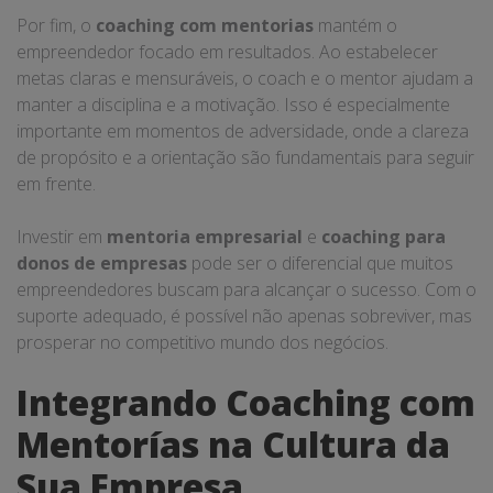
Por fim, o
coaching com mentorias
mantém o
empreendedor focado em resultados. Ao estabelecer
metas claras e mensuráveis, o coach e o mentor ajudam a
manter a disciplina e a motivação. Isso é especialmente
importante em momentos de adversidade, onde a clareza
de propósito e a orientação são fundamentais para seguir
em frente.
Investir em
mentoria empresarial
e
coaching para
donos de empresas
pode ser o diferencial que muitos
empreendedores buscam para alcançar o sucesso. Com o
suporte adequado, é possível não apenas sobreviver, mas
prosperar no competitivo mundo dos negócios.
Integrando Coaching com
Mentorías na Cultura da
Sua Empresa