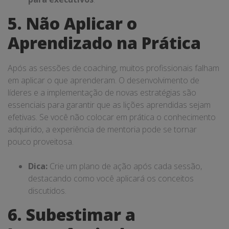
5. Não Aplicar o
Aprendizado na Prática
Após as sessões de coaching, muitos profissionais falham
em aplicar o que aprenderam. O desenvolvimento de
líderes e a implementação de novas estratégias são
essenciais para garantir que as lições aprendidas sejam
efetivas. Se você não colocar em prática o conhecimento
adquirido, a experiência de mentoria pode se tornar
pouco proveitosa.
Dica:
Crie um plano de ação após cada sessão,
destacando como você aplicará os conceitos
discutidos.
6. Subestimar a