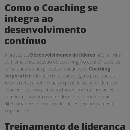
Como o Coaching se
integra ao
desenvolvimento
contínuo
A prática de
Desenvolvimento de líderes
não termina
com uma única sessão de coaching. Ao contrário, ela se
torna parte de um processo contínuo. O
Coaching
corporativo
oferece um espaço seguro para que os
líderes reflitam sobre suas experiências, aprendam com
seus erros e busquem constantemente melhorias. Esse
compromisso com o aprendizado contínuo é o que
diferencia líderes comuns de líderes verdadeiramente
inspiradores.
Treinamento de liderança