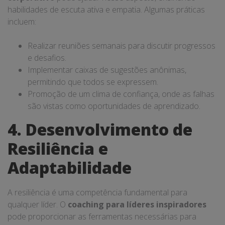
habilidades de escuta ativa e empatia. Algumas práticas
incluem:
Realizar reuniões semanais para discutir progressos
e desafios.
Implementar caixas de sugestões anônimas,
permitindo que todos se expressem.
Promoção de um clima de confiança, onde as falhas
são vistas como oportunidades de aprendizado.
4. Desenvolvimento de
Resiliência e
Adaptabilidade
A resiliência é uma competência fundamental para
qualquer líder. O
coaching para líderes inspiradores
pode proporcionar as ferramentas necessárias para