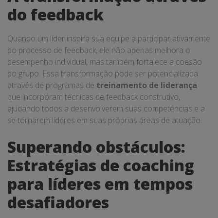
do feedback
Quando um líder inspira sua equipe a participar ativamente
do processo de feedback, ele não apenas melhora o
desempenho individual, mas também fortalece a coesão
do grupo. Essa transformação pode ser potencializada
através de programas de
treinamento de liderança
que incorporam técnicas de feedback construtivo,
ajudando todos a desenvolverem suas competências e a
se tornarem líderes em suas próprias áreas de atuação.
Superando obstáculos:
Estratégias de coaching
para líderes em tempos
desafiadores