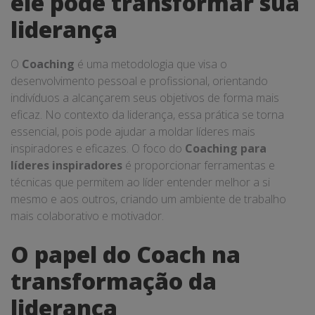
ele pode transformar sua
liderança
O
Coaching
é uma metodologia que visa o
desenvolvimento pessoal e profissional, orientando
indivíduos a alcançarem seus objetivos de forma mais
eficaz. No contexto da liderança, essa prática se torna
essencial, pois pode ajudar a moldar líderes mais
inspiradores e eficazes. O foco do
Coaching para
líderes inspiradores
é proporcionar ferramentas e
técnicas que permitem ao líder entender melhor a si
mesmo e aos outros, criando um ambiente de trabalho
mais colaborativo e motivador.
O papel do Coach na
transformação da
liderança