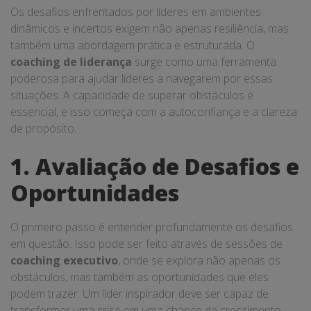
Os desafios enfrentados por líderes em ambientes
dinâmicos e incertos exigem não apenas resiliência, mas
também uma abordagem prática e estruturada. O
coaching de liderança
surge como uma ferramenta
poderosa para ajudar líderes a navegarem por essas
situações. A capacidade de superar obstáculos é
essencial, e isso começa com a autoconfiança e a clareza
de propósito.
1. Avaliação de Desafios e
Oportunidades
O primeiro passo é entender profundamente os desafios
em questão. Isso pode ser feito através de sessões de
coaching executivo
, onde se explora não apenas os
obstáculos, mas também as oportunidades que eles
podem trazer. Um líder inspirador deve ser capaz de
transformar uma crise em uma chance de crescimento.