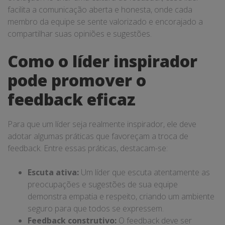
facilita a comunicação aberta e honesta, onde cada
membro da equipe se sente valorizado e encorajado a
compartilhar suas opiniões e sugestões.
Como o líder inspirador
pode promover o
feedback eficaz
Para que um líder seja realmente inspirador, ele deve
adotar algumas práticas que favoreçam a troca de
feedback. Entre essas práticas, destacam-se:
Escuta ativa:
Um líder que escuta atentamente as
preocupações e sugestões de sua equipe
demonstra empatia e respeito, criando um ambiente
seguro para que todos se expressem.
Feedback construtivo:
O feedback deve ser