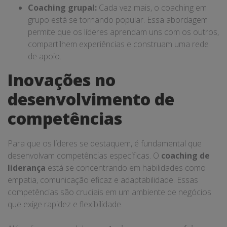
Coaching grupal:
Cada vez mais, o coaching em
grupo está se tornando popular. Essa abordagem
permite que os líderes aprendam uns com os outros,
compartilhem experiências e construam uma rede
de apoio.
Inovações no
desenvolvimento de
competências
Para que os líderes se destaquem, é fundamental que
desenvolvam competências específicas. O
coaching de
liderança
está se concentrando em habilidades como
empatia, comunicação eficaz e adaptabilidade. Essas
competências são cruciais em um ambiente de negócios
que exige rapidez e flexibilidade.