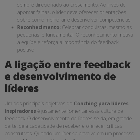
sempre direcionado ao crescimento. Ao invés de
apontar falhas, o líder deve oferecer orientações
sobre como melhorar e desenvolver competências.
Reconhecimento:
Celebrar conquistas, mesmo as
pequenas, é fundamental. O reconhecimento motiva
a equipe e reforça a importância do feedback
positivo.
A ligação entre feedback
e desenvolvimento de
líderes
Um dos principais objetivos do
Coaching para líderes
inspiradores
é justamente fomentar essa cultura de
feedback. O desenvolvimento de líderes se dá, em grande
parte, pela capacidade de receber e oferecer críticas
construtivas. Quando um líder se envolve em um processo