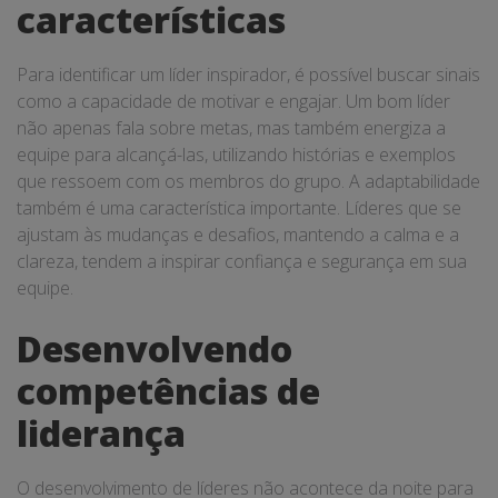
características
Para identificar um líder inspirador, é possível buscar sinais
como a capacidade de motivar e engajar. Um bom líder
não apenas fala sobre metas, mas também energiza a
equipe para alcançá-las, utilizando histórias e exemplos
que ressoem com os membros do grupo. A adaptabilidade
também é uma característica importante. Líderes que se
ajustam às mudanças e desafios, mantendo a calma e a
clareza, tendem a inspirar confiança e segurança em sua
equipe.
Desenvolvendo
competências de
liderança
O desenvolvimento de líderes não acontece da noite para