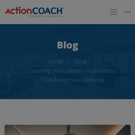
Blog
Home
Geral
Coaching para Líderes Inspiradores:
Transforme sua Liderança