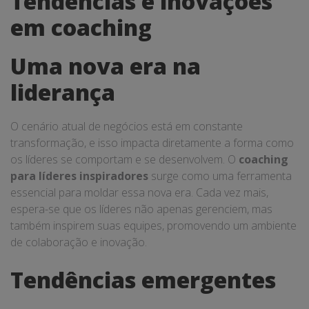
Tendências e inovações
em coaching
Uma nova era na
liderança
O cenário atual de negócios está em constante
transformação, e isso impacta diretamente a forma como
os líderes se comportam e se desenvolvem. O
coaching
para líderes inspiradores
surge como uma ferramenta
essencial para moldar essa nova era. Cada vez mais,
espera-se que os líderes não apenas gerenciem, mas
também inspirem suas equipes, promovendo um ambiente
de colaboração e inovação.
Tendências emergentes