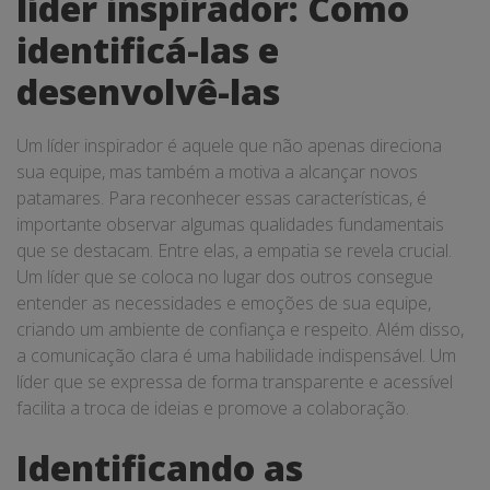
líder inspirador: Como
identificá-las e
desenvolvê-las
Um líder inspirador é aquele que não apenas direciona
sua equipe, mas também a motiva a alcançar novos
patamares. Para reconhecer essas características, é
importante observar algumas qualidades fundamentais
que se destacam. Entre elas, a empatia se revela crucial.
Um líder que se coloca no lugar dos outros consegue
entender as necessidades e emoções de sua equipe,
criando um ambiente de confiança e respeito. Além disso,
a comunicação clara é uma habilidade indispensável. Um
líder que se expressa de forma transparente e acessível
facilita a troca de ideias e promove a colaboração.
Identificando as