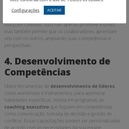
As sessões de
coaching de liderança
em grupo podem
Configurações
ACEITAR
ser uma ferramenta poderosa. Reúna sua equipe para
discutir desafios, compartilhar experiências e encontrar
soluções coletivas. Isso não apenas promove a união,
mas também permite que os colaboradores aprendam
uns com os outros, ampliando suas competências e
perspectivas.
4. Desenvolvimento de
Competências
Utilize ferramentas de
desenvolvimento de líderes
,
como workshops e treinamentos, para aprimorar
habilidades específicas. Invista em programas de
coaching executivo
que foquem em competências
como comunicação, tomada de decisão e gestão de
conflitos. Essas capacitações podem ser personalizadas
de acordo com as necessidades da sua equipe.