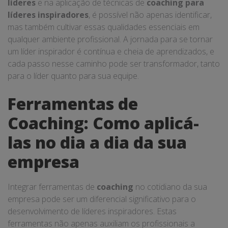
líderes
e na aplicação de técnicas de
coaching para
líderes inspiradores
, é possível não apenas identificar,
mas também cultivar essas qualidades essenciais em
qualquer ambiente profissional. A jornada para se tornar
um líder inspirador é contínua e cheia de aprendizados, e
cada passo nesse caminho pode ser transformador, tanto
para o líder quanto para sua equipe.
Ferramentas de
Coaching: Como aplicá-
las no dia a dia da sua
empresa
Integrar ferramentas de
coaching
no cotidiano da sua
empresa pode ser um diferencial significativo para o
desenvolvimento de líderes inspiradores. Estas
ferramentas não apenas auxiliam os profissionais a