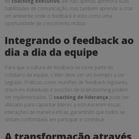
de
coaching executivo
, ele não apenas aprimora suas
habilidades de comunicação, mas também aprende a criar
um ambiente onde o feedback é visto como uma
oportunidade de crescimento mútuo.
Integrando o feedback ao
dia a dia da equipe
Para que a cultura de feedback se torne parte do
cotidiano da equipe, o líder deve ser um exemplo a ser
seguido. Práticas como reuniões de feedback regulares,
check-ins individuais e sessões de brainstorming podem
ser implementadas. O
coaching de liderança
pode ser
utilizado para capacitar líderes a estruturarem essas
interações de maneira eficaz, garantindo que todos se
sintam confortáveis em participar e contribuir.
A transformação através