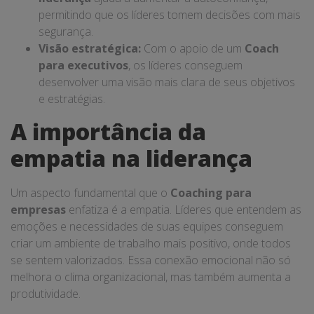
permitindo que os líderes tomem decisões com mais
segurança.
Visão estratégica:
Com o apoio de um
Coach
para executivos
, os líderes conseguem
desenvolver uma visão mais clara de seus objetivos
e estratégias.
A importância da
empatia na liderança
Um aspecto fundamental que o
Coaching para
empresas
enfatiza é a empatia. Líderes que entendem as
emoções e necessidades de suas equipes conseguem
criar um ambiente de trabalho mais positivo, onde todos
se sentem valorizados. Essa conexão emocional não só
melhora o clima organizacional, mas também aumenta a
produtividade.