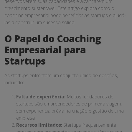
desenvolverem suas capacidades e alcançarem um
crescimento sustentável. Este artigo explora como o
coaching empresarial pode beneficiar as startups e ajudá-
las a construir um sucesso sólido.
O Papel do Coaching
Empresarial para
Startups
As startups enfrentam um conjunto único de desafios,
incluindo:
Falta de experiência:
Muitos fundadores de
startups são empreendedores de primeira viagem,
sem experiência prévia na criação e gestão de uma
empresa.
Recursos limitados:
Startups frequentemente
operam com orçamentos apertados e têm acesso