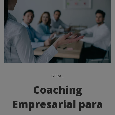
Coaching
GERAL
Empresarial
Coaching
para
Empresarial para
Startups: