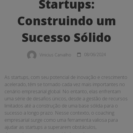
Construindo
Startups:
um
Construindo um
Sucesso
Sucesso Sólido
Sólido
Vinicius Carvalho
08/06/2024
As startups, com seu potencial de inovação e crescimento
acelerado, têm se tornado cada vez mais importantes no
cenário empresarial global. No entanto, elas enfrentam
uma série de desafios únicos, desde a gestão de recursos
limitados até a construção de uma base sólida para o
sucesso a longo prazo. Nesse contexto, o coaching
empresarial surge como uma ferramenta valiosa para
ajudar as startups a superarem obstáculos,