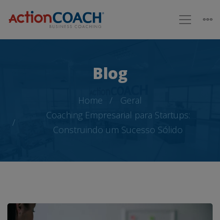
Blog
Home
Geral
Coaching Empresarial para Startups:
Construindo um Sucesso Sólido