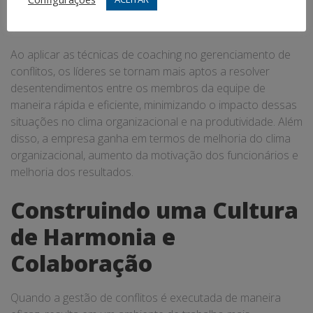
na Gestão de Conflitos
Ao aplicar as técnicas de coaching no gerenciamento de
conflitos, os líderes se tornam mais aptos a resolver
desentendimentos entre os membros da equipe de
maneira rápida e eficiente, minimizando o impacto dessas
situações no clima organizacional e na produtividade. Além
disso, a empresa ganha em termos de melhoria do clima
organizacional, aumento da motivação dos funcionários e
melhoria dos resultados.
Construindo uma Cultura
de Harmonia e
Colaboração
Quando a gestão de conflitos é executada de maneira