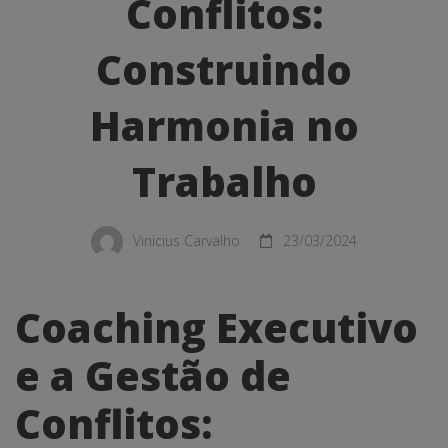
Gestão
Conflitos:
de
Construindo
Conflitos:
Harmonia no
Construindo
Harmonia
Trabalho
no
Trabalho
Vinicius Carvalho
23/03/2024
Coaching Executivo
e a Gestão de
Conflitos: