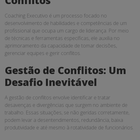
Conflitos
Coaching Executivo é um processo focado no
desenvolvimento de habilidades e competências de um
profissional que ocupa um cargo de liderança. Por meio
de técnicas e ferramentas específicas, ele auxilia no
aprimoramento da capacidade de tomar decisões,
gerenciar equipes e gerir conflitos.
Gestão de Conflitos: Um
Desafio Inevitável
A gestão de conflitos envolve identificar e tratar
desavenças e divergências que surgem no ambiente de
trabalho. Essas situações, se não geridas corretamente,
podem levar a desentendimentos, redundância, baixa
produtividade e até mesmo à rotatividade de funcionários.