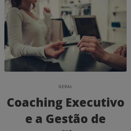
Coaching
GERAL
Executivo
Coaching Executivo
e
e a Gestão de
a