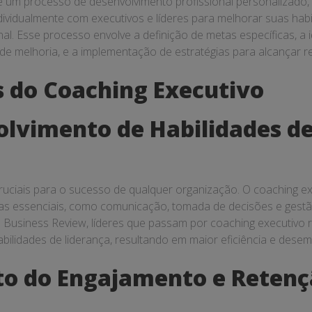
é um processo de desenvolvimento profissional personalizado
ndividualmente com executivos e líderes para melhorar suas ha
al. Esse processo envolve a definição de metas específicas, a i
 de melhoria, e a implementação de estratégias para alcançar r
s do Coaching Executivo
olvimento de Habilidades d
ruciais para o sucesso de qualquer organização. O coaching ex
as essenciais, como comunicação, tomada de decisões e gestã
Business Review, líderes que passam por coaching executivo 
habilidades de liderança, resultando em maior eficiência e dese
o do Engajamento e Retenç