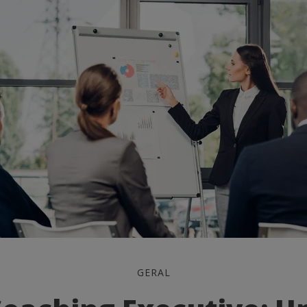
GERAL
: