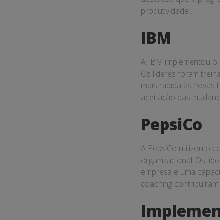
produtividade .
IBM
A IBM implementou o c
Os líderes foram trei
mais rápida às novas t
aceitação das mudanç
PepsiCo
A PepsiCo utilizou o 
organizacional. Os líd
empresa e uma capaci
coaching contribuíram
Implement