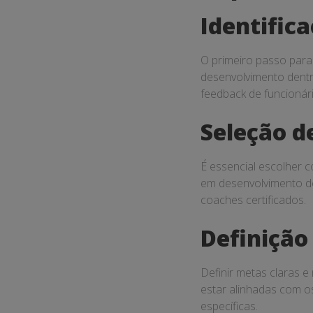
Identific
O primeiro passo para 
desenvolvimento dentr
feedback de funcionári
Seleção d
É essencial escolher 
em desenvolvimento de
coaches certificados.
Definição
Definir metas claras 
estar alinhadas com o
específicas.