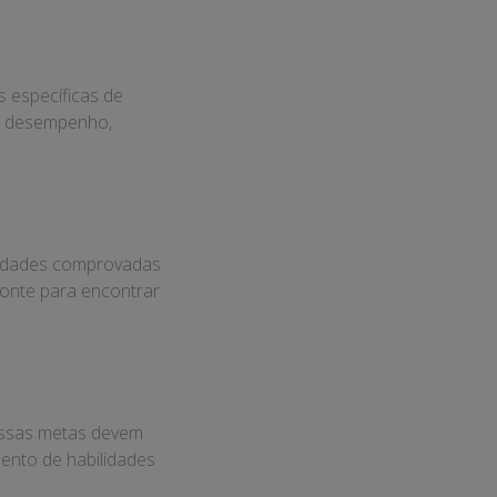
s específicas de
de desempenho,
ilidades comprovadas
fonte para encontrar
 Essas metas devem
mento de habilidades