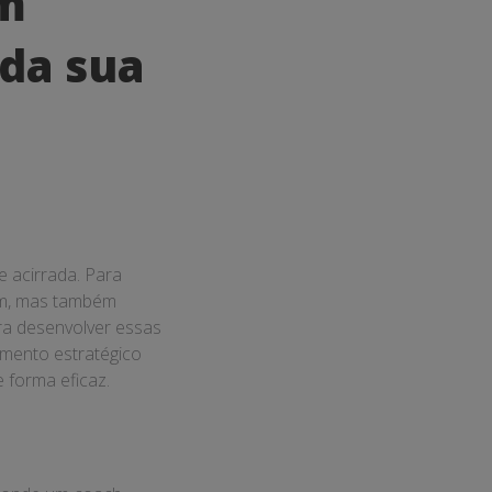
Um
 da sua
 acirrada. Para
em, mas também
ra desenvolver essas
imento estratégico
 forma eficaz.