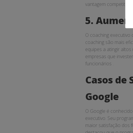
vantagem competitiva e
5. Aument
O coaching executivo 
coaching são mais efi
equipes a atingir alto
empresas que investem
funcionários .
Casos de 
Google
O Google é conhecido
executivo. Seu progra
maior satisfação dos 
destacou que o progra