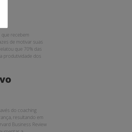
es que recebem
azes de motivar suas
 relatou que 70% das
a produtividade dos
ivo
ravés do coaching
rança, resultando em
arvard Business Review
 aumentar a