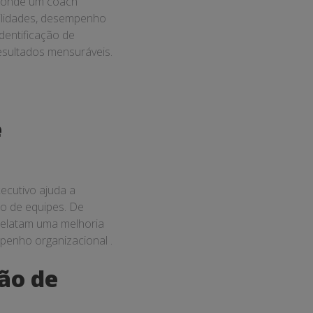
, onde um coach
bilidades, desempenho
dentificação de
esultados mensuráveis.
e
ecutivo ajuda a
o de equipes. De
relatam uma melhoria
mpenho organizacional .
ão de