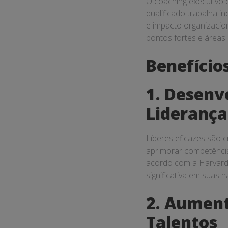
O coaching executivo 
qualificado trabalha i
e impacto organizacion
pontos fortes e áreas
Benefício
1. Desenv
Liderança
Líderes eficazes são c
aprimorar competênci
acordo com a Harvard 
significativa em suas 
2. Aument
Talentos