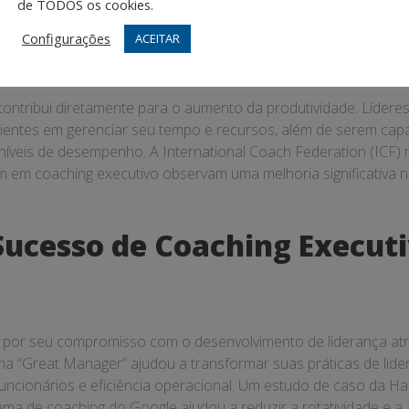
de TODOS os cookies.
 crescimento sustentável .
Configurações
ACEITAR
o da Produtividade
contribui diretamente para o aumento da produtividade. Líder
cientes em gerenciar seu tempo e recursos, além de serem cap
s níveis de desempenho. A International Coach Federation (ICF)
 em coaching executivo observam uma melhoria significativa n
Sucesso de Coaching Execut
 por seu compromisso com o desenvolvimento de liderança at
ma “Great Manager” ajudou a transformar suas práticas de lide
funcionários e eficiência operacional. Um estudo de caso da H
ma de coaching do Google ajudou a reduzir a rotatividade e a