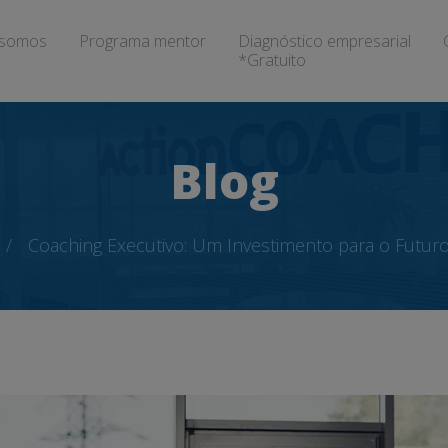
somos
Programa mentor
Diagnóstico empresarial
*Gratuito
Blog
Coaching Executivo: Um Investimento para o Futur