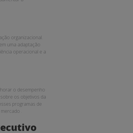
ação organizacional.
ou em uma adaptação
iência operacional e a
melhorar o desempenho
 sobre os objetivos da
 esses programas de
e mercado .
xecutivo