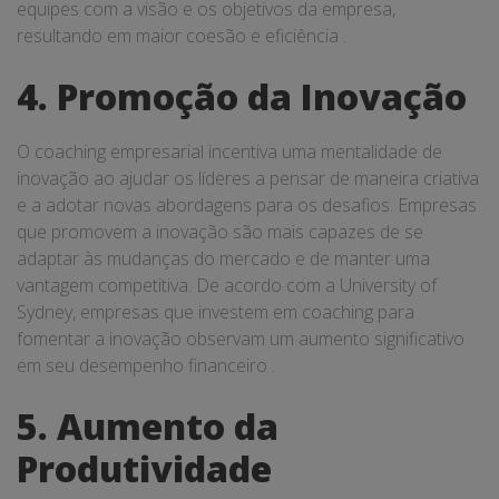
equipes com a visão e os objetivos da empresa,
resultando em maior coesão e eficiência .
4. Promoção da Inovação
O coaching empresarial incentiva uma mentalidade de
inovação ao ajudar os líderes a pensar de maneira criativa
e a adotar novas abordagens para os desafios. Empresas
que promovem a inovação são mais capazes de se
adaptar às mudanças do mercado e de manter uma
vantagem competitiva. De acordo com a University of
Sydney, empresas que investem em coaching para
fomentar a inovação observam um aumento significativo
em seu desempenho financeiro .
5. Aumento da
Produtividade