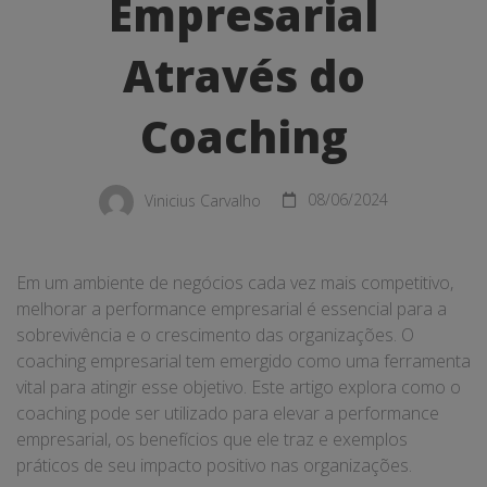
Através
Empresarial
do
Através do
Coaching
Coaching
Vinicius Carvalho
08/06/2024
Em um ambiente de negócios cada vez mais competitivo,
melhorar a performance empresarial é essencial para a
sobrevivência e o crescimento das organizações. O
coaching empresarial tem emergido como uma ferramenta
vital para atingir esse objetivo. Este artigo explora como o
coaching pode ser utilizado para elevar a performance
empresarial, os benefícios que ele traz e exemplos
práticos de seu impacto positivo nas organizações.