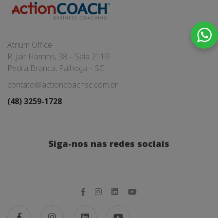
Atrium Office
R. Jair Hamms, 38 – Sala 211B
Pedra Branca, Palhoça – SC
contato@actioncoachsc.com.br
(48) 3259-1728
Siga-nos nas redes sociais