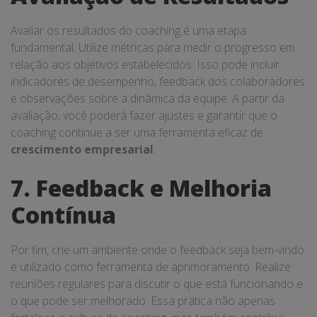
Avaliar os resultados do coaching é uma etapa
fundamental. Utilize métricas para medir o progresso em
relação aos objetivos estabelecidos. Isso pode incluir
indicadores de desempenho, feedback dos colaboradores
e observações sobre a dinâmica da equipe. A partir da
avaliação, você poderá fazer ajustes e garantir que o
coaching continue a ser uma ferramenta eficaz de
crescimento empresarial
.
7. Feedback e Melhoria
Contínua
Por fim, crie um ambiente onde o feedback seja bem-vindo
e utilizado como ferramenta de aprimoramento. Realize
reuniões regulares para discutir o que está funcionando e
o que pode ser melhorado. Essa prática não apenas