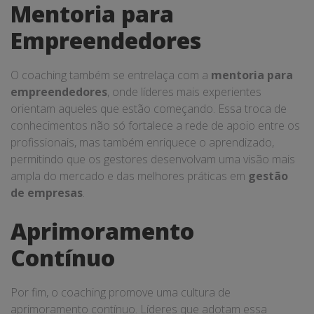
Mentoria para
Empreendedores
O coaching também se entrelaça com a
mentoria para
empreendedores
, onde líderes mais experientes
orientam aqueles que estão começando. Essa troca de
conhecimentos não só fortalece a rede de apoio entre os
profissionais, mas também enriquece o aprendizado,
permitindo que os gestores desenvolvam uma visão mais
ampla do mercado e das melhores práticas em
gestão
de empresas
.
Aprimoramento
Contínuo
Por fim, o coaching promove uma cultura de
aprimoramento contínuo. Líderes que adotam essa