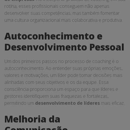
rotina, esses profissionais conseguem não apenas
desenvolver suas competências, mas também fomentar
uma cultura organizacional mais colaborativa e produtiva.
Autoconhecimento e
Desenvolvimento Pessoal
Um dos primeiros passos no processo de coaching é o
autoconhecimento. Ao entender suas próprias emoções,
valores e motivações, um líder pode tomar decisões mais
alinhadas com seus objetivos e os da equipe. Essa
consciência proporciona um espaço para que líderes e
gestores identifiquem suas fraquezas e fortalezas,
permitindo um
desenvolvimento de líderes
mais eficaz.
Melhoria da
Comunicação