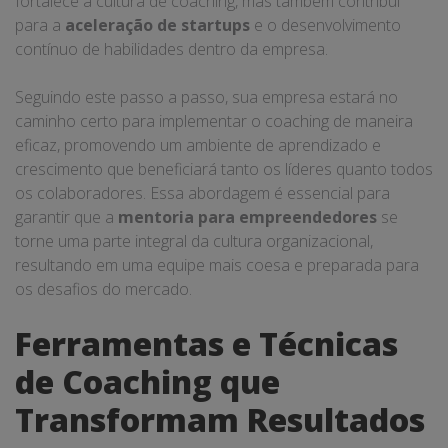
fortalece a cultura de coaching, mas também contribui
para a
aceleração de startups
e o desenvolvimento
contínuo de habilidades dentro da empresa.
Seguindo este passo a passo, sua empresa estará no
caminho certo para implementar o coaching de maneira
eficaz, promovendo um ambiente de aprendizado e
crescimento que beneficiará tanto os líderes quanto todos
os colaboradores. Essa abordagem é essencial para
garantir que a
mentoria para empreendedores
se
torne uma parte integral da cultura organizacional,
resultando em uma equipe mais coesa e preparada para
os desafios do mercado.
Ferramentas e Técnicas
de Coaching que
Transformam Resultados