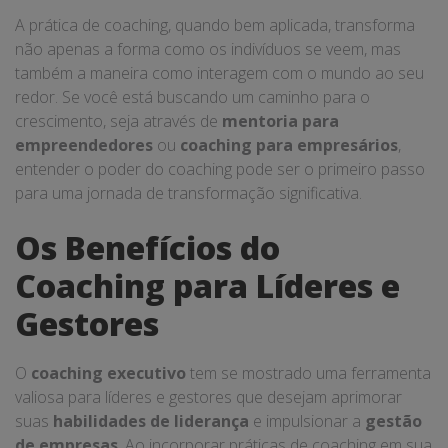
A prática de coaching, quando bem aplicada, transforma
não apenas a forma como os indivíduos se veem, mas
também a maneira como interagem com o mundo ao seu
redor. Se você está buscando um caminho para o
crescimento, seja através de
mentoria para
empreendedores
ou
coaching para empresários
,
entender o poder do coaching pode ser o primeiro passo
para uma jornada de transformação significativa.
Os Benefícios do
Coaching para Líderes e
Gestores
O
coaching executivo
tem se mostrado uma ferramenta
valiosa para líderes e gestores que desejam aprimorar
suas
habilidades de liderança
e impulsionar a
gestão
de empresas
. Ao incorporar práticas de coaching em sua