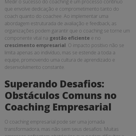
Medir o sucesso do coaching é um processo contínuo
que envolve dedicação e comprometimento tanto do
coach quanto do coachee. Ao implementar uma
abordagem estruturada de avaliação e feedback, as
organizações podem garantir que o coaching se torne um
componente vital na
gestão eficiente
e no
crescimento empresarial
. O impacto positivo não se
limita apenas ao indivíduo, mas se estende a toda a
equipe, promovendo uma cultura de aprendizado e
desenvolvimento constante.
Superando Desafios:
Obstáculos Comuns no
Coaching Empresarial
O coaching empresarial pode ser uma jornada
transformadora, mas não sem seus desafios. Muitas