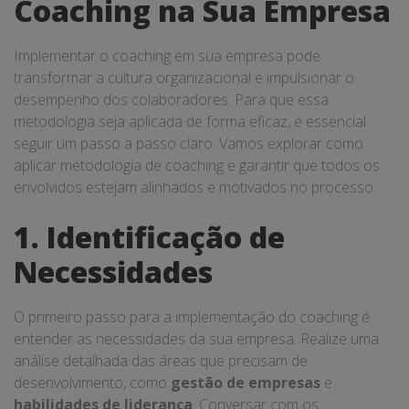
Coaching na Sua Empresa
Implementar o coaching em sua empresa pode
transformar a cultura organizacional e impulsionar o
desempenho dos colaboradores. Para que essa
metodologia seja aplicada de forma eficaz, é essencial
seguir um passo a passo claro. Vamos explorar como
aplicar metodologia de coaching e garantir que todos os
envolvidos estejam alinhados e motivados no processo.
1. Identificação de
Necessidades
O primeiro passo para a implementação do coaching é
entender as necessidades da sua empresa. Realize uma
análise detalhada das áreas que precisam de
desenvolvimento, como
gestão de empresas
e
habilidades de liderança
. Conversar com os