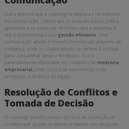
Outra área em que o coaching se destaca é na melhoria
da comunicação. Líderes que se dedicam a essa prática
aprendem a se expressar de forma clara e assertiva, o
que é essencial para uma
gestão eficiente
. Uma
comunicação aberta e honesta fomenta um ambiente de
confiança, onde os colaboradores se sentem à vontade
para compartilhar ideias e feedbacks. Isso é
particularmente importante em contextos de
mentoria
empresarial
, onde a troca de experiências pode
enriquecer a dinâmica da equipe.
Resolução de Conflitos e
Tomada de Decisão
O coaching também oferece técnicas de resolução de
conflitos que ajudam os líderes a lidarem com situações