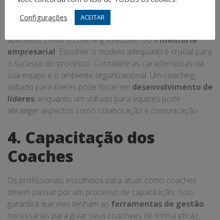
Coaching
Configurações
ACEITAR
Existem diferentes modelos de coaching que podem ser
aplicados, como o coaching executivo ou a
mentoria
empresarial
. Escolher o modelo adequado é crucial para
o sucesso do processo. Considere as características da
sua equipe e o ambiente organizacional. Um coaching
voltado para líderes pode focar em
desenvolvimento de
líderes
, enquanto um voltado para equipes pode
abranger aspectos como colaboração e comunicação.
4. Capacitação dos
Coaches
Os profissionais escolhidos para atuar como coaches
devem passar por um processo de capacitação. Isso
garantirá que eles tenham as
ferramentas de gestão
necessárias para guiar seus coachees de forma eficaz.