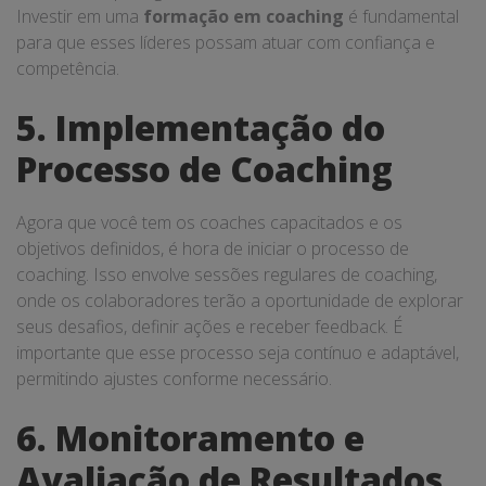
Investir em uma
formação em coaching
é fundamental
para que esses líderes possam atuar com confiança e
competência.
5. Implementação do
Processo de Coaching
Agora que você tem os coaches capacitados e os
objetivos definidos, é hora de iniciar o processo de
coaching. Isso envolve sessões regulares de coaching,
onde os colaboradores terão a oportunidade de explorar
seus desafios, definir ações e receber feedback. É
importante que esse processo seja contínuo e adaptável,
permitindo ajustes conforme necessário.
6. Monitoramento e
Avaliação de Resultados