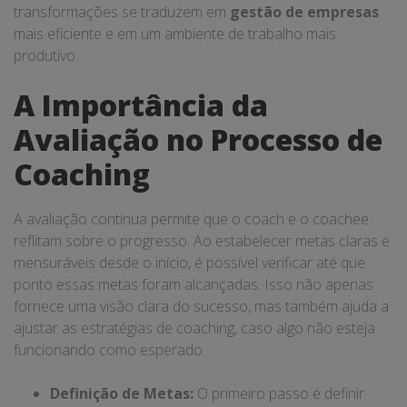
transformações se traduzem em
gestão de empresas
mais eficiente e em um ambiente de trabalho mais
produtivo.
A Importância da
Avaliação no Processo de
Coaching
A avaliação contínua permite que o coach e o coachee
reflitam sobre o progresso. Ao estabelecer metas claras e
mensuráveis desde o início, é possível verificar até que
ponto essas metas foram alcançadas. Isso não apenas
fornece uma visão clara do sucesso, mas também ajuda a
ajustar as estratégias de coaching, caso algo não esteja
funcionando como esperado.
Definição de Metas:
O primeiro passo é definir