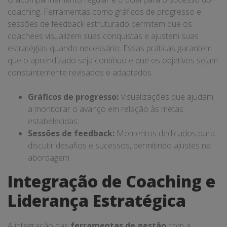
coaching. Ferramentas como gráficos de progresso e
sessões de feedback estruturado permitem que os
coachees visualizem suas conquistas e ajustem suas
estratégias quando necessário. Essas práticas garantem
que o aprendizado seja contínuo e que os objetivos sejam
constantemente revisados e adaptados.
Gráficos de progresso:
Visualizações que ajudam
a monitorar o avanço em relação às metas
estabelecidas.
Sessões de feedback:
Momentos dedicados para
discutir desafios e sucessos, permitindo ajustes na
abordagem.
Integração de Coaching e
Liderança Estratégica
A integração das
ferramentas de gestão
com a