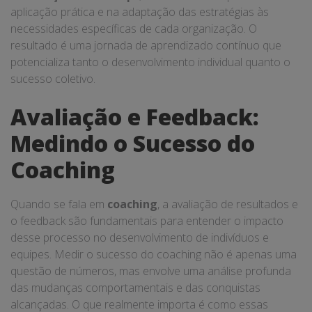
aplicação prática e na adaptação das estratégias às
necessidades específicas de cada organização. O
resultado é uma jornada de aprendizado contínuo que
potencializa tanto o desenvolvimento individual quanto o
sucesso coletivo.
Avaliação e Feedback:
Medindo o Sucesso do
Coaching
Quando se fala em
coaching
, a avaliação de resultados e
o feedback são fundamentais para entender o impacto
desse processo no desenvolvimento de indivíduos e
equipes. Medir o sucesso do coaching não é apenas uma
questão de números, mas envolve uma análise profunda
das mudanças comportamentais e das conquistas
alcançadas. O que realmente importa é como essas