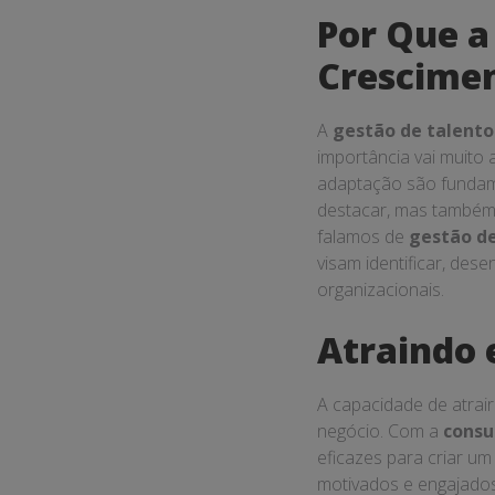
Por Que a
Crescime
A
gestão de talento
importância vai muito
adaptação são fundam
destacar, mas também 
falamos de
gestão d
visam identificar, dese
organizacionais.
Atraindo 
A capacidade de atrair
negócio. Com a
consu
eficazes para criar u
motivados e engajados.