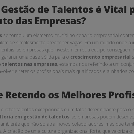
 Gestão de Talentos é Vital 
nto das Empresas?
s
se tornou um elemento crucial no cenário empresarial cont
 além de simplesmente preencher vagas. Em um mundo onde a 
entais, as empresas que investem em sua equipe conseguem 
garantir uma base sólida para o
crescimento empresarial
s
e talentos nas empresas
, estamos nos referindo a um conju
nvolver e reter os profissionais mais qualificados e alinhados c
e Retendo os Melhores Profi
 e reter talentos excepcionais é um fator determinante para o
ltoria em gestão de talentos
, as empresas podem desenvol
m ambiente que não só atrai novos colaboradores, mas que ta
 A criação de uma cultura organizacional forte, que valoriza o