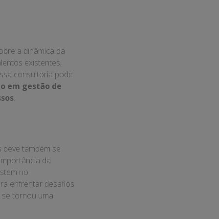
obre a dinâmica da
lentos existentes,
Essa consultoria pode
o em gestão de
ssos
.
s deve também se
 importância da
estem no
a enfrentar desafios
, se tornou uma