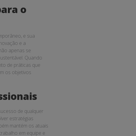
para o
emporâneo, e sua
inovação e a
não apenas se
ustentável. Quando
nto de práticas que
om os objetivos
ssionais
 sucesso de qualquer
ver estratégias
mbém mantém os atuais
 trabalho em equipe e