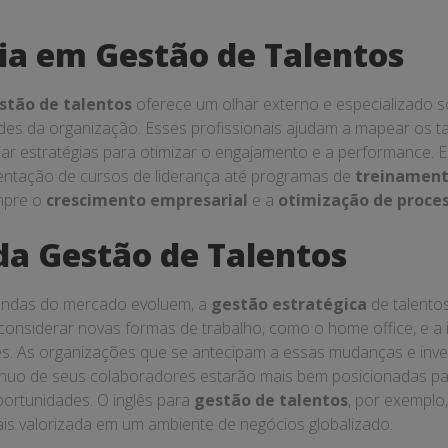
ia em Gestão de Talentos
stão de talentos
oferece um olhar externo e especializado s
des da organização. Esses profissionais ajudam a mapear os ta
criar estratégias para otimizar o engajamento e a performance. 
mentação de cursos de liderança até programas de
treinament
mpre o
crescimento empresarial
e a
otimização de proce
da Gestão de Talentos
andas do mercado evoluem, a
gestão estratégica
de talento
a considerar novas formas de trabalho, como o home office, e a
es. As organizações que se antecipam a essas mudanças e inv
nuo de seus colaboradores estarão mais bem posicionadas par
portunidades. O inglês para
gestão de talentos
, por exemplo
ais valorizada em um ambiente de negócios globalizado.