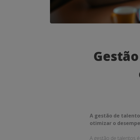
Gestão
de
Gestão
Talentos:
O
Caminho
para
o
A gestão de talentos
Sucesso
otimizar o desempe
Empresari
A gestão de talentos 