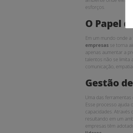
ambiente onde eles po
esforços.
O Papel d
Em um mundo onde a tr
empresas
se torna a
apenas aumentar a prod
talentos não se limita
comunicação, empatia 
Gestão de
Uma das ferramentas
Esse processo ajuda 
capacidades. Através d
resultando em um ambi
empresas têm adotado