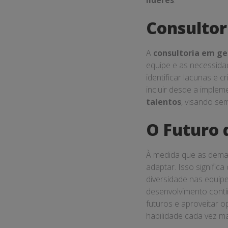
líderes
.
Consultor
A
consultoria em ge
equipe e as necessida
identificar lacunas e 
incluir desde a imple
talentos
, visando se
O Futuro 
À medida que as dem
adaptar. Isso signific
diversidade nas equip
desenvolvimento contí
futuros e aproveitar o
habilidade cada vez m