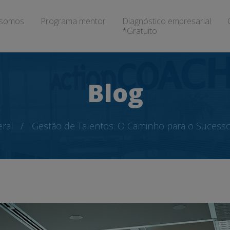
somos
Programa mentor
Diagnóstico empresarial
*Gratuito
Blog
ral
Gestão de Talentos: O Caminho para o Sucesso