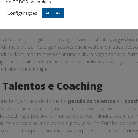
ssam se sentir valorizados e motivados a contribuir com suas 
de TODOS os cookies.
Configurações
ACEITAR
a Gestão de Talentos nas E
ansformação digital e a inovação são constantes, a
gestão d
inda mais crucial. As organizações que investem em suas pes
utividade, mas também criar uma cultura organizacional forte.
 apenas a habilidades técnicas; envolve também a avaliação de so
e trabalho em equipe.
 Talentos e Coaching
 que tem ganhado destaque na
gestão de talentos
é o
coac
os colaboradores a se tornarem mais autoconscientes e a des
o coaching, é possível alinhar os objetivos individuais com as
ente de trabalho mais coeso e produtivo. Em Curitiba, por exe
 essa prática para aprimorar suas equipes e promover o
des