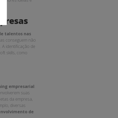
melhores ideias e
mpresas
e talentos nas
soas conseguem não
 A identificação de
ft skills, como
hing empresarial
.
envolverem suas
 metas da empresa,
mplo, diversas
envolvimento de