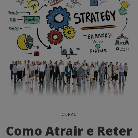
Como
GERAL
Atrair
Como Atrair e Reter