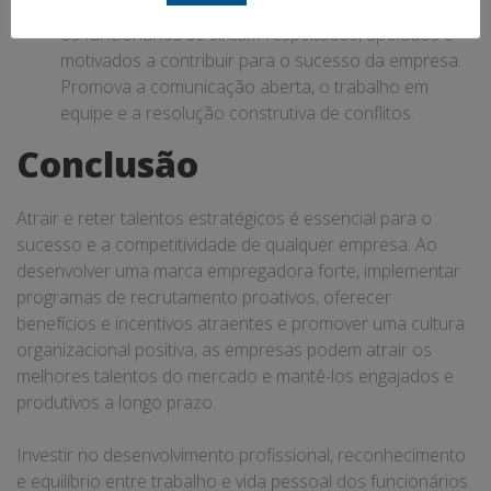
ambiente de trabalho positivo e colaborativo, onde
os funcionários se sintam respeitados, apoiados e
motivados a contribuir para o sucesso da empresa.
Promova a comunicação aberta, o trabalho em
equipe e a resolução construtiva de conflitos.
Conclusão
Atrair e reter talentos estratégicos é essencial para o
sucesso e a competitividade de qualquer empresa. Ao
desenvolver uma marca empregadora forte, implementar
programas de recrutamento proativos, oferecer
benefícios e incentivos atraentes e promover uma cultura
organizacional positiva, as empresas podem atrair os
melhores talentos do mercado e mantê-los engajados e
produtivos a longo prazo.
Investir no desenvolvimento profissional, reconhecimento
e equilíbrio entre trabalho e vida pessoal dos funcionários