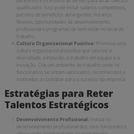
benefícios e incentivos atraentes para atrair talentos
qualificados. Isso pode incluir salários competitivos,
pacotes de benefícios abrangentes, horários
flexíveis, oportunidades de desenvolvimento
profissional e programas de bem-estar no local de
trabalho.
Cultura Organizacional Positiva:
Promova uma
cultura organizacional positiva que valorize a
diversidade, a inclusão, o trabalho em equipe e a
inovação. Crie um ambiente de trabalho onde os
funcionários se sintam valorizados, reconhecidos e
motivados a contribuir para o sucesso da empresa.
Estratégias para Reter
Talentos Estratégicos
Desenvolvimento Profissional:
Invista no
desenvolvimento profissional dos seus funcionários
oferecendo oportunidades de treinamento,