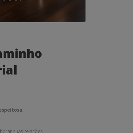
Caminho
ial
espeitosa,
horar suas relações