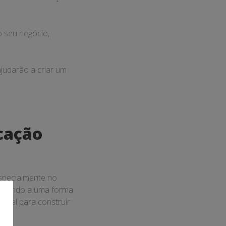
o seu negócio,
ajudarão a criar um
cação
especialmente no
eferindo a uma forma
ntal para construir