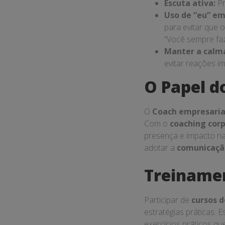
Escuta ativa:
Pr
Uso de “eu” em
para evitar que 
“Você sempre faz
Manter a calm
evitar reações im
O Papel d
O
Coach empresaria
Com o
coaching cor
presença e impacto na
adotar a
comunicaçã
Treiname
Participar de
cursos 
estratégias práticas.
exercícios práticos q