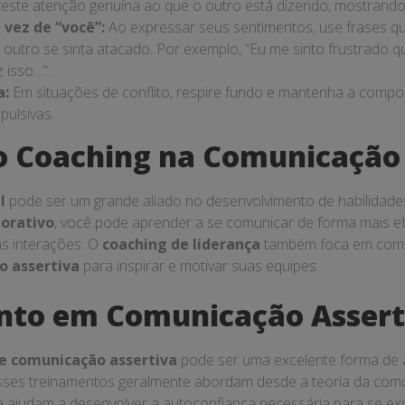
este atenção genuína ao que o outro está dizendo, mostrando 
 vez de “você”:
Ao expressar seus sentimentos, use frases 
o outro se sinta atacado. Por exemplo, “Eu me sinto frustrado
 isso…”.
a:
Em situações de conflito, respire fundo e mantenha a compos
pulsivas.
o Coaching na Comunicação
l
pode ser um grande aliado no desenvolvimento de habilidad
porativo
, você pode aprender a se comunicar de forma mais e
s interações. O
coaching de liderança
também foca em como
o assertiva
para inspirar e motivar suas equipes.
nto em Comunicação Assert
de comunicação assertiva
pode ser uma excelente forma de a
 Esses treinamentos geralmente abordam desde a teoria da com
ue ajudam a desenvolver a autoconfiança necessária para se ex