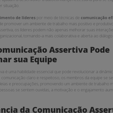
r situação.
imento de líderes
por meio de técnicas de
comunicação efi
de promover um ambiente de trabalho mais positivo e produtivo
sertiva, os líderes podem não apenas melhorar suas interaç
organizacional, tornando-a mais colaborativa e aberta ao diálogo
omunicação Assertiva Pode
ar sua Equipe
va é uma habilidade essencial que pode revolucionar a dinâmic
e comunicação claro e respeitoso, os membros da equipe se s
deias e preocupações, promovendo um ambiente de trabalho ma
 pessoas se sentem ouvidas, a motivação e o engajamento au
ncia da Comunicação Asser