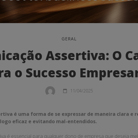
ção
GERAL
:
cação Assertiva: O 
ra o Sucesso Empresar
11/04/2025
tiva é uma forma de se expressar de maneira clara e r
al
ogo eficaz e evitando mal-entendidos.
va é essencial para qualquer dono de empresa que deseja mel