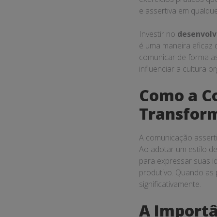
e assertiva em qualque
Investir no
desenvolv
é uma maneira eficaz 
comunicar de forma as
influenciar a cultura 
Como a C
Transform
A comunicação asserti
Ao adotar um estilo d
para expressar suas i
produtivo. Quando as
significativamente.
A Importâ