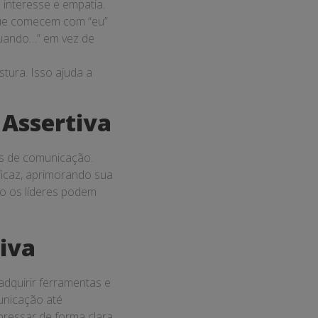
interesse e empatia.
que comecem com “eu”
 quando…” em vez de
tura. Isso ajuda a
 Assertiva
es de comunicação.
ficaz, aprimorando sua
 os líderes podem
iva
dquirir ferramentas e
unicação até
pressar de forma clara