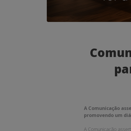
Comunica
Assertiva
Comuni
O
pa
Caminho
para
o
Sucesso
A Comunicação asser
Empresari
promovendo um diál
A Comunicação asserti