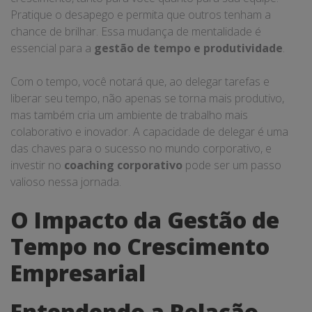
Pratique o desapego e permita que outros tenham a
chance de brilhar. Essa mudança de mentalidade é
essencial para a
gestão de tempo e produtividade
.
Com o tempo, você notará que, ao delegar tarefas e
liberar seu tempo, não apenas se torna mais produtivo,
mas também cria um ambiente de trabalho mais
colaborativo e inovador. A capacidade de delegar é uma
das chaves para o sucesso no mundo corporativo, e
investir no
coaching corporativo
pode ser um passo
valioso nessa jornada.
O Impacto da Gestão de
Tempo no Crescimento
Empresarial
Entendendo a Relação