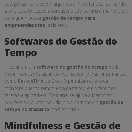
categorizar tarefas em urgentes e importantes, facilitando
a priorização. Essas abordagens são particularmente úteis
para quem busca
gestão de tempo para
empreendedores
ou líderes.
Softwares de Gestão de
Tempo
Investir em um
software de gestão de tempo
pode
trazer resultados significativos na sua rotina. Ferramentas
como RescueTime ou Clockify permitem que você
monitore quanto tempo está gastando em diferentes
tarefas e aplicativos. Essa análise ajuda a identificar
padrões e a ajustar seu dia a dia, tornando a
gestão de
tempo no trabalho
mais eficiente.
Mindfulness e Gestão de