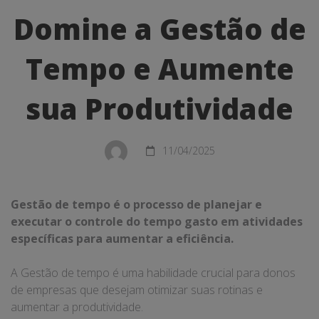
a
Domine a Gestão de
Gestão
Tempo e Aumente
de
Tempo
sua Produtividade
e
Aumente
11/04/2025
sua
Produtividade
Gestão de tempo é o processo de planejar e
executar o controle do tempo gasto em atividades
específicas para aumentar a eficiência.
A Gestão de tempo é uma habilidade crucial para donos
de empresas que desejam otimizar suas rotinas e
aumentar a produtividade.