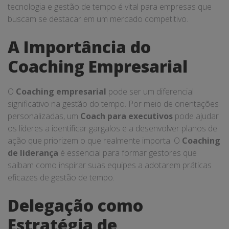
tecnologia e gestão de tempo é vital para empresas que
buscam se destacar em um mercado competitivo.
A Importância do
Coaching Empresarial
O
Coaching empresarial
pode ser um diferencial
significativo na gestão do tempo. Por meio de orientações
personalizadas, um
Coach para executivos
pode ajudar
os líderes a identificar gargalos e a desenvolver planos de
ação que priorizem o que realmente importa. O
Coaching
de liderança
é essencial para formar gestores que
saibam como inspirar suas equipes a adotarem práticas
eficazes de gestão de tempo.
Delegação como
Estratégia de