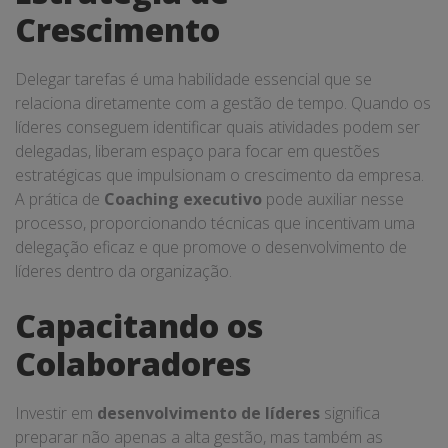
Crescimento
Delegar tarefas é uma habilidade essencial que se
relaciona diretamente com a gestão de tempo. Quando os
líderes conseguem identificar quais atividades podem ser
delegadas, liberam espaço para focar em questões
estratégicas que impulsionam o crescimento da empresa.
A prática de
Coaching executivo
pode auxiliar nesse
processo, proporcionando técnicas que incentivam uma
delegação eficaz e que promove o desenvolvimento de
líderes dentro da organização.
Capacitando os
Colaboradores
Investir em
desenvolvimento de líderes
significa
preparar não apenas a alta gestão, mas também as