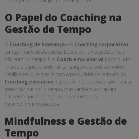
de projetos e o cumprimento de prazos.
O Papel do Coaching na
Gestão de Tempo
O
Coaching de liderança
e o
Coaching corporativo
têm ganhado destaque na busca por uma gestão mais
eficiente do tempo. Um
Coach empresarial
pode ajudar
líderes e equipes a identificar gargalos e a desenvolver
habilidades que maximizam a produtividade. Através do
Coaching executivo
, é possível não apenas aprender a
gerenciar melhor o tempo, mas também a criar um
ambiente que favoreça o crescimento e o
desenvolvimento pessoal.
Mindfulness e Gestão de
Tempo