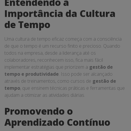
Entendendo a
Importância da Cultura
de Tempo
Uma cultura de tempo eficaz começa com a consciência
de que o tempo é um recurso finito e precioso. Quando
todos na empresa, desde a liderança até os
colaboradores, reconhecem isso, fica mais fácil
implementar estratégias que priorizem a
gestão de
tempo e produtividade
. Isso pode ser alcançado
através de treinamentos, como cursos de
gestão de
tempo
, que ensinem técnicas práticas e ferramentas que
ajudam a otimizar as atividades diárias.
Promovendo o
Aprendizado Contínuo