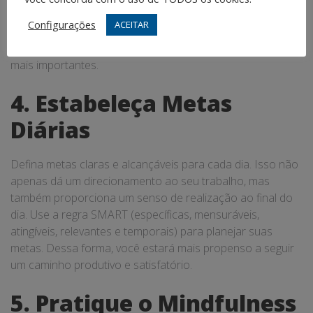
mails durante os períodos de trabalho. Considere usar
Configurações
ACEITAR
aplicativos que bloqueiam sites que costumam tirar sua
atenção, permitindo que você se concentre nas tarefas
mais importantes.
4. Estabeleça Metas
Diárias
Defina metas claras e alcançáveis para cada dia. Isso não
apenas dá um direcionamento ao seu trabalho, mas
também proporciona um senso de realização ao final do
dia. Use a regra SMART (específicas, mensuráveis,
atingíveis, relevantes e temporais) para planejar suas
metas. Dessa forma, você estará mais propenso a seguir
um caminho produtivo e satisfatório.
5. Pratique o Mindfulness