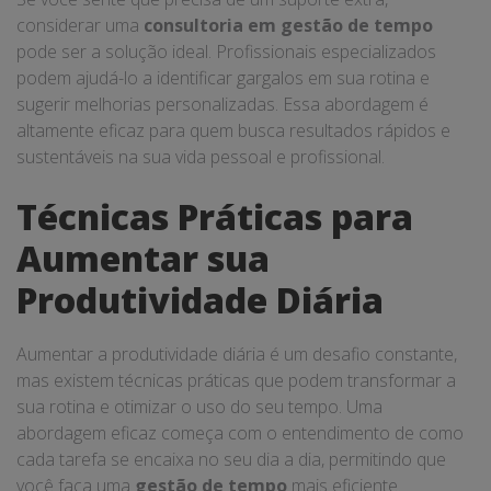
considerar uma
consultoria em gestão de tempo
pode ser a solução ideal. Profissionais especializados
podem ajudá-lo a identificar gargalos em sua rotina e
sugerir melhorias personalizadas. Essa abordagem é
altamente eficaz para quem busca resultados rápidos e
sustentáveis na sua vida pessoal e profissional.
Técnicas Práticas para
Aumentar sua
Produtividade Diária
Aumentar a produtividade diária é um desafio constante,
mas existem técnicas práticas que podem transformar a
sua rotina e otimizar o uso do seu tempo. Uma
abordagem eficaz começa com o entendimento de como
cada tarefa se encaixa no seu dia a dia, permitindo que
você faça uma
gestão de tempo
mais eficiente.