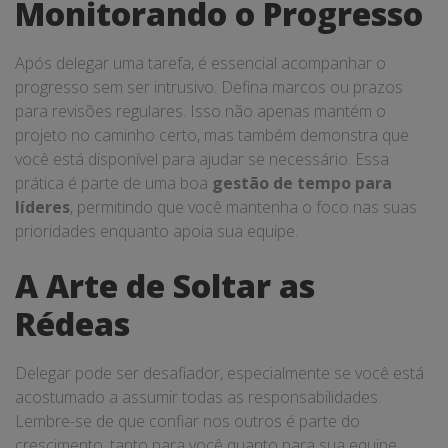
Monitorando o Progresso
Após delegar uma tarefa, é essencial acompanhar o
progresso sem ser intrusivo. Defina marcos ou prazos
para revisões regulares. Isso não apenas mantém o
projeto no caminho certo, mas também demonstra que
você está disponível para ajudar se necessário. Essa
prática é parte de uma boa
gestão de tempo para
líderes
, permitindo que você mantenha o foco nas suas
prioridades enquanto apoia sua equipe.
A Arte de Soltar as
Rédeas
Delegar pode ser desafiador, especialmente se você está
acostumado a assumir todas as responsabilidades.
Lembre-se de que confiar nos outros é parte do
crescimento, tanto para você quanto para sua equipe.