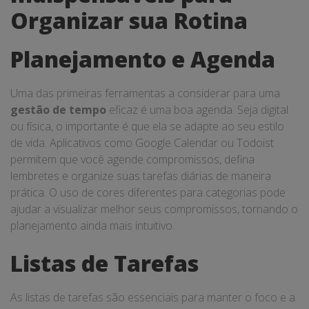
Organizar sua Rotina
Planejamento e Agenda
Uma das primeiras ferramentas a considerar para uma
gestão de tempo
eficaz é uma boa agenda. Seja digital
ou física, o importante é que ela se adapte ao seu estilo
de vida. Aplicativos como Google Calendar ou Todoist
permitem que você agende compromissos, defina
lembretes e organize suas tarefas diárias de maneira
prática. O uso de cores diferentes para categorias pode
ajudar a visualizar melhor seus compromissos, tornando o
planejamento ainda mais intuitivo.
Listas de Tarefas
As listas de tarefas são essenciais para manter o foco e a