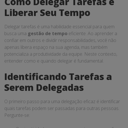
Como Delegar Tarefas e
Liberar Seu Tempo
Delegar tarefas é uma habilidade essencial para quem
busca uma
gestão de tempo
eficiente. Ao aprender a
confiar em outros e dividir responsabilidades, você não
apenas libera espaço na sua agenda, mas também
potencializa a produtividade da equipe. Neste contexto,
entender como e quando delegar é fundamental.
Identificando Tarefas a
Serem Delegadas
O primeiro passo para uma delegação eficaz é identificar
quais tarefas podem ser passadas para outras pessoas.
Pergunte-se: