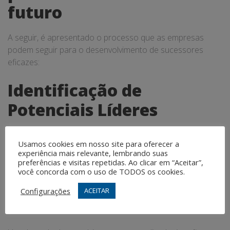
futuro
A seguir, é apresentado o processo que as empresas
podem seguir para o desenvolvimento de sucessores
eficazes:
Identificação de
Potenciais Líderes
Este é o primeiro passo e envolve uma avaliação do
Usamos cookies em nosso site para oferecer a
talento atual da empresa para identificar aqueles com
experiência mais relevante, lembrando suas
potencial de liderança.
preferências e visitas repetidas. Ao clicar em “Aceitar”,
você concorda com o uso de TODOS os cookies.
Planejamento de
Configurações
ACEITAR
Desenvolvimento