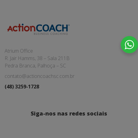
Atrium Office
R. Jair Hamms, 38 – Sala 211B
Pedra Branca, Palhoça – SC
contato@actioncoachsc.com.br
(48) 3259-1728
Siga-nos nas redes sociais