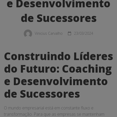
Coaching
e Desenvolvimento
e
de Sucessores
Desenvolvimento
de
Vinicius Carvalho
23/03/2024
Sucessores
Construindo Líderes
do Futuro: Coaching
e Desenvolvimento
de Sucessores
O mundo empresarial está em constante fluxo e
transformação. Para que as empresas se mantenham