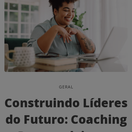
Construindo
GERAL
Líderes
Construindo Líderes
do
do Futuro: Coaching
Futuro: