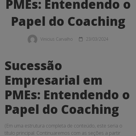
Entendendo
PMEs: Entendendo o
o
Papel do Coaching
Papel
do
Vinicius Carvalho
23/03/2024
Coaching
Sucessão
Empresarial em
PMEs: Entendendo o
Papel do Coaching
(Em uma estrutura completa de conteúdo, este seria o
título principal. Continuaremos com as seções a partir