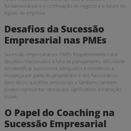
fundamental para a continuação do negócio e o futuro do
legado da empresa.
Desafios da Sucessão
Empresarial nas PMEs
Sucessão empresarial em PMEs frequentemente cara
desafios relacionados à falta de planejamento, dificuldade
em identificar sucessores adequados e resistência à
mudança por parte do proprietário e dos funcionários.
Além disso, questões emocionais e familiares também
podem representar obstáculos significativos à transição
suave.
O Papel do Coaching na
Sucessão Empresarial