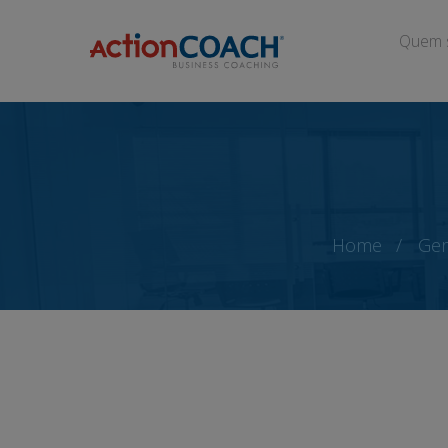
Quem 
Home
Ger