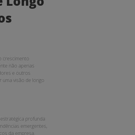
e Longo
os
 o crescimento
gente não apenas
dores e outros
r uma visão de longo
 estratégica profunda
tendências emergentes,
acos da empresa.