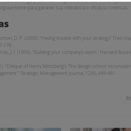
visão de longo prazo não é algo estático, mas sim um guia di
regularmente para garantir sua relevância e eficácia contínuas.
as
Norton, D. P. (2000). “Having trouble with your strategy? Then ma
7-176.
Porras, J. I. (1996). “Building your company’s vision.” Harvard Busi
91). “Critique of Henry Mintzberg’s ‘The design school: reconside
agement’.” Strategic Management Journal, 12(6), 449-461.
Sh