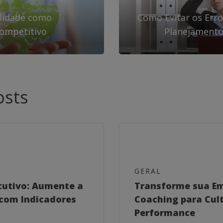
ilidade como
Como Evitar os Err
Competitivo
Planejamento
osts
GERAL
cutivo: Aumente a
Transforme sua E
com Indicadores
Coaching para Cult
Performance