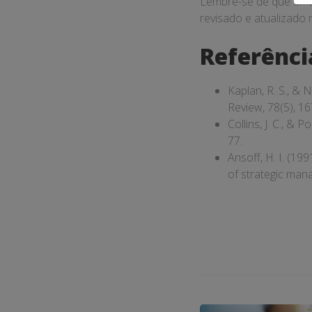
Lembre-se de que uma 
revisado e atualizado 
Referênci
Kaplan, R. S., & 
Review, 78(5), 16
Collins, J. C., & 
77.
Ansoff, H. I. (19
of strategic man