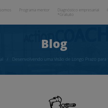
somos
Programa mentor
Diagnóstico empresarial
*Gratuito
Blog
al
Desenvolvendo uma Visão de Longo Prazo para 