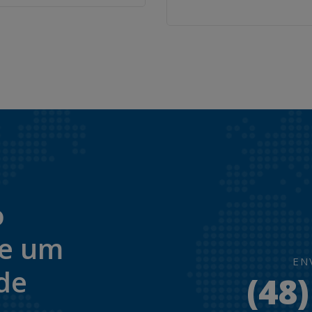
o
de um
EN
de
(48