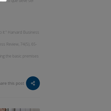
nâmico que deve ser
p it.” Harvard Business
ness Review, 74(5), 65-
ring the basic premises
are this post