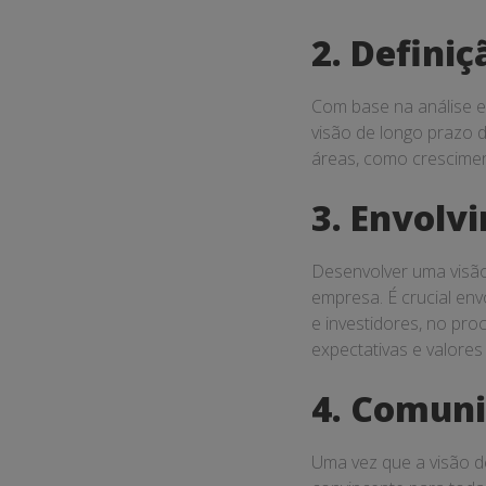
2. Definiç
Com base na análise es
visão de longo prazo d
áreas, como cresciment
3. Envolv
Desenvolver uma visão
empresa. É crucial env
e investidores, no pro
expectativas e valores
4. Comuni
Uma vez que a visão d