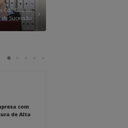
os Comuns no
 de Sucessão
GERAL
mpresa com
Como um Coach para
ura de Alta
Consultores Empresaria
Transformar Seu Negóc