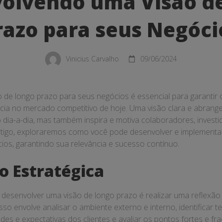
olvendo uma Visão d
razo para seus Negóci
Vinicius Carvalho
09/06/2024
 de longo prazo para seus negócios é essencial para garantir
ência no mercado competitivo de hoje. Uma visão clara e abran
 dia-a-dia, mas também inspira e motiva colaboradores, investi
rtigo, exploraremos como você pode desenvolver e implementa
ios, garantindo sua relevância e sucesso contínuo.
ão Estratégica
 desenvolver uma visão de longo prazo é realizar uma reflexão
sso envolve analisar o ambiente externo e interno, identificar 
es e expectativas dos clientes e avaliar os pontos fortes e fr