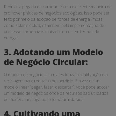
Reduzir a pegada de carbono é uma excelente maneira de
promover práticas de negócios ecológicas. Isso pode ser
feito por meio da adoção de fontes de energia limpas,
como solar e eólica, e também pela implementação de
processos produtivos mais eficientes em termos de
energia.
3. Adotando um Modelo
de Negócio Circular:
O modelo de negócios circular valoriza a reutilização e a
reciclagem para reduzir o desperdício. Em vez de um
modelo linear “pegar, fazer, descartar”, você pode adotar
um modelo de negócios onde os recursos são utilizados
de maneira análoga ao ciclo natural da vida.
4. Cultivando uma