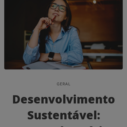
Desenvolvimento
GERAL
Sustentável:
Desenvolvimento
Integrando
Sustentável:
Práticas