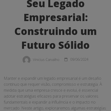
Expandir
Seu Legado
Seu
Empresarial:
Legado
Construindo um
Empresarial:
Construindo
Futuro Sólido
um
Futuro
Vinicius Carvalho
09/06/2024
Sólido
Manter e expandir um legado empresarial é um desafio
contínuo que requer visão, compromisso e estratégia. À
medida que uma empresa cresce e evolui, é essencial
adotar estratégias eficazes para preservar os valores
fundamentais e expandir a influência e o impacto no
mercado. Neste artigo, exploraremos algumas estratégias