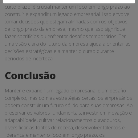
curto prazo, é crucial manter um foco em longo prazo ao
construir e expandir um legado empresarial. Isso envolve
tomar decisões que estejam alinhadas com os objetivos
de longo prazo da empresa, mesmo que isso signifique
fazer sacrifícios ou enfrentar desafios temporários. Ter
uma visão clara do futuro da empresa ajuda a orientar as
decisões estratégicas e a manter o curso durante
períodos de incerteza.
Conclusão
Manter e expandir um legado empresarial é um desafio
complexo, mas com as estratégias certas, os empresários
podem construir um futuro sólido para suas empresas. Ao
preservar os valores fundamentais, investir em inovação e
adaptabilidade, cultivar relacionamentos duradouros,
diversificar as fontes de receita, desenvolver talentos e
liderança e manter o foco em longo prazo, os