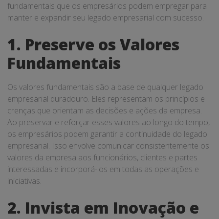
fundamentais que os empresários podem empregar para
manter e expandir seu legado empresarial com sucesso.
1. Preserve os Valores
Fundamentais
Os valores fundamentais são a base de qualquer legado
empresarial duradouro. Eles representam os princípios e
crenças que orientam as decisões e ações da empresa.
Ao preservar e reforçar esses valores ao longo do tempo,
os empresários podem garantir a continuidade do legado
empresarial. Isso envolve comunicar consistentemente os
valores da empresa aos funcionários, clientes e partes
interessadas e incorporá-los em todas as operações e
iniciativas.
2. Invista em Inovação e