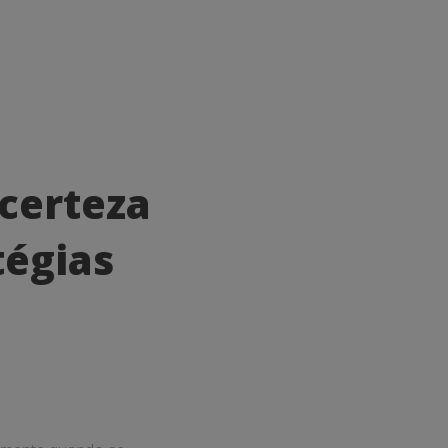
certeza
tégias