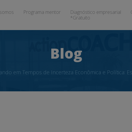
somos
Programa mentor
Diagnóstico empresarial
*Gratuito
Blog
ando em Tempos de Incerteza Econômica e Política: Es