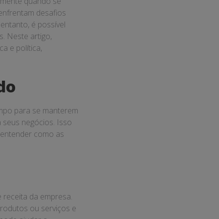
almente quando se
 enfrentam desafios
entanto, é possível
 Neste artigo,
 e política,
do
empo para se manterem
a seus negócios. Isso
a entender como as
e receita da empresa.
rodutos ou serviços e