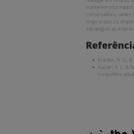
Navegar em tempos de 
manterem informados e
conservadora, serem f
longo prazo, os empre
estratégias, as empr
Referênci
Mankiw, N. G., & 
Kaplan, R. S., & 
competitive adva