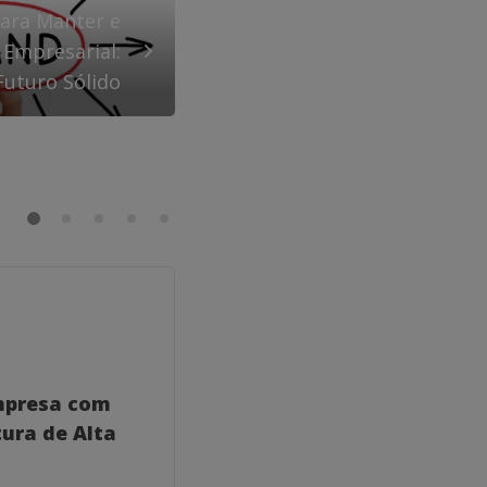
para Manter e
 Empresarial:
uturo Sólido
GERAL
mpresa com
Como um Coach para
ura de Alta
Consultores Empresaria
Transformar Seu Negóc