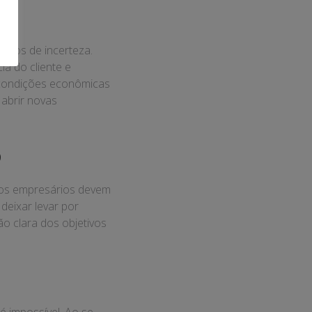
mpos de incerteza.
ia do cliente e
 condições econômicas
 abrir novas
o
 os empresários devem
deixar levar por
o clara dos objetivos