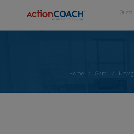
Quem 
Home
Geral
Naveg