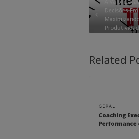
A Valorizaç
Decisões Emp
Maximizando 
Produtivida
Related P
GERAL
Coaching Exe
Performance 