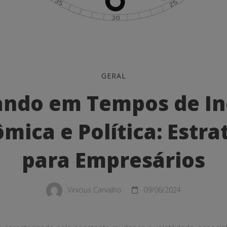
do
GERAL
ndo em Tempos de In
mica e Política: Estra
para Empresários
a
Vinicius Carvalho
09/06/2024