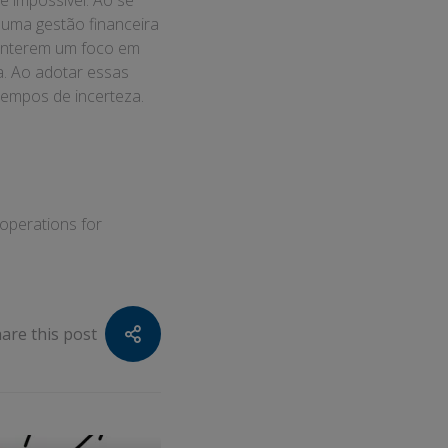
é impossível. Ao se
 uma gestão financeira
manterem um foco em
a. Ao adotar essas
empos de incerteza.
 operations for
are this post