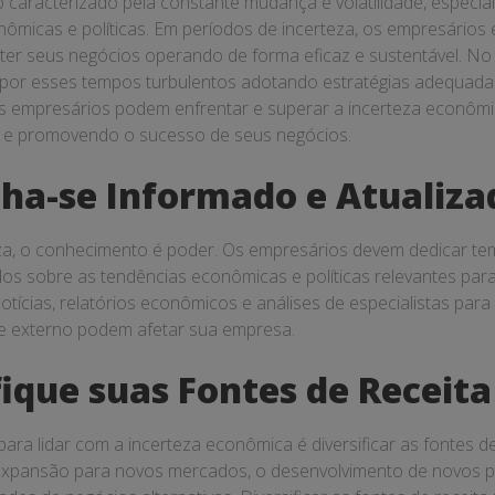
as
aracterizado pela constante mudança e volatilidade, especi
nômicas e políticas. Em períodos de incerteza, os empresários
nter seus negócios operando de forma eficaz e sustentável. No 
or esses tempos turbulentos adotando estratégias adequadas.
ios
empresários podem enfrentar e superar a incerteza econômica
a e promovendo o sucesso de seus negócios.
ha-se Informado e Atualiza
za, o conhecimento é poder. Os empresários devem dedicar t
dos sobre as tendências econômicas e políticas relevantes par
tícias, relatórios econômicos e análises de especialistas par
 externo podem afetar sua empresa.
fique suas Fontes de Receita
para lidar com a incerteza econômica é diversificar as fontes d
expansão para novos mercados, o desenvolvimento de novos p