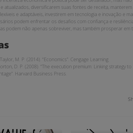
incerteza econômica e política pode ser desafiador, mas não 
 atualizados, diversificarem suas fontes de receita, manterem
lexíveis e adaptáveis, investirem em tecnologia e inovação e 
sários podem enfrentar os desafios com confiança e resiliênci
esas podem não apenas sobreviver, mas também prosperar em t
as
Taylor, M. P. (2014). “Economics”. Cengage Learning.
Norton, D. P. (2008). “The execution premium: Linking strategy to
ntage”. Harvard Business Press.
Sh