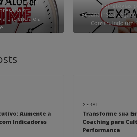
ão do Tempo em
Estratégias 
resariais:
Expandir Seu Legado
a Eficiência e a
Construindo um F
de
osts
GERAL
cutivo: Aumente a
Transforme sua E
com Indicadores
Coaching para Cult
Performance