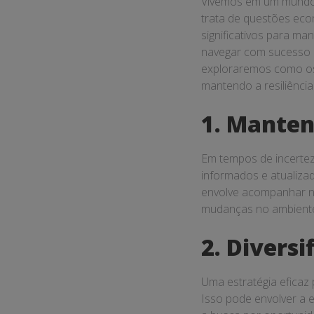
Estratégi
Vivemos em um mundo c
trata de questões eco
para
significativos para ma
navegar com sucesso p
Empresár
exploraremos como os 
mantendo a resiliênci
1. Manten
Em tempos de incerte
informados e atualiza
envolve acompanhar no
mudanças no ambiente
2. Diversi
Uma estratégia eficaz 
Isso pode envolver a 