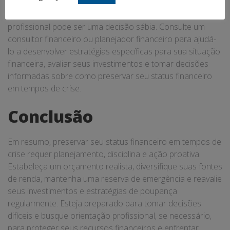
Em momentos de incerteza financeira, buscar orientação
profissional pode ser uma decisão sábia. Consulte um
consultor financeiro ou planejador financeiro para ajudá-
lo a desenvolver estratégias específicas para sua situação
financeira, avaliar seus investimentos e tomar decisões
informadas sobre como preservar seu status financeiro
em tempos de crise.
Conclusão
Em resumo, preservar seu status financeiro em tempos de
crise requer planejamento, disciplina e ação proativa.
Estabeleça um orçamento realista, diversifique suas fontes
de renda, mantenha uma reserva de emergência e reavalie
seus investimentos e estratégias de poupança
regularmente. Esteja preparado para tomar decisões
difíceis e busque orientação profissional, se necessário,
para proteger seus recursos financeiros e enfrentar