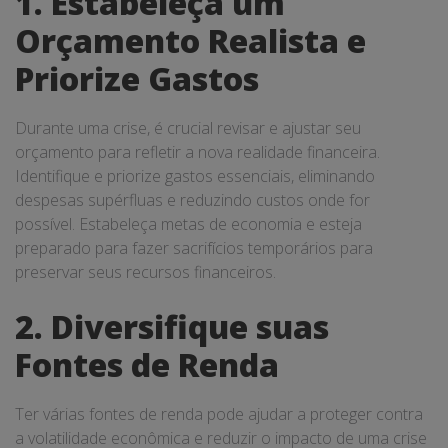
1. Estabeleça um
Orçamento Realista e
Priorize Gastos
Durante uma crise, é crucial revisar e ajustar seu
orçamento para refletir a nova realidade financeira.
Identifique e priorize gastos essenciais, eliminando
despesas supérfluas e reduzindo custos onde for
possível. Estabeleça metas de economia e esteja
preparado para fazer sacrifícios temporários para
preservar seus recursos financeiros.
2. Diversifique suas
Fontes de Renda
Ter várias fontes de renda pode ajudar a proteger contra
a volatilidade econômica e reduzir o impacto de uma crise