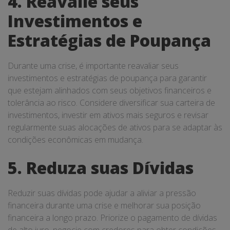
4. Reavalie seus
Investimentos e
Estratégias de Poupança
Durante uma crise, é importante reavaliar seus
investimentos e estratégias de poupança para garantir
que estejam alinhados com seus objetivos financeiros e
tolerância ao risco. Considere diversificar sua carteira de
investimentos, investir em ativos mais seguros e revisar
regularmente suas alocações de ativos para se adaptar às
condições econômicas em mudança.
5. Reduza suas Dívidas
Reduzir suas dívidas pode ajudar a aliviar a pressão
financeira durante uma crise e melhorar sua posição
financeira a longo prazo. Priorize o pagamento de dívidas
de alto juro, negocie com credores para obter condições