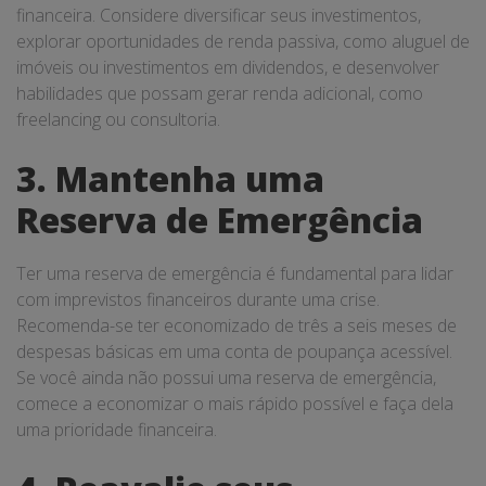
financeira. Considere diversificar seus investimentos,
explorar oportunidades de renda passiva, como aluguel de
imóveis ou investimentos em dividendos, e desenvolver
habilidades que possam gerar renda adicional, como
freelancing ou consultoria.
3. Mantenha uma
Reserva de Emergência
Ter uma reserva de emergência é fundamental para lidar
com imprevistos financeiros durante uma crise.
Recomenda-se ter economizado de três a seis meses de
despesas básicas em uma conta de poupança acessível.
Se você ainda não possui uma reserva de emergência,
comece a economizar o mais rápido possível e faça dela
uma prioridade financeira.