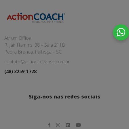
Atrium Office
R. Jair Hamms, 38 – Sala 211B
Pedra Branca, Palhoça – SC
contato@actioncoachsc.com.br
(48) 3259-1728
Siga-nos nas redes sociais