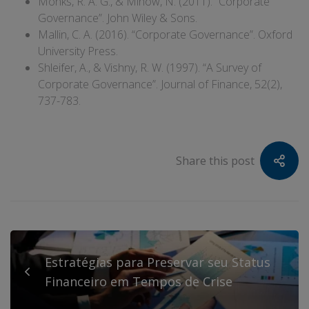
Monks, R. A. G., & Minow, N. (2011). “Corporate
Governance”. John Wiley & Sons.
Mallin, C. A. (2016). “Corporate Governance”. Oxford
University Press.
Shleifer, A., & Vishny, R. W. (1997). “A Survey of
Corporate Governance”. Journal of Finance, 52(2),
737-783.
Share this post
Estratégias para Preservar seu Status
Financeiro em Tempos de Crise