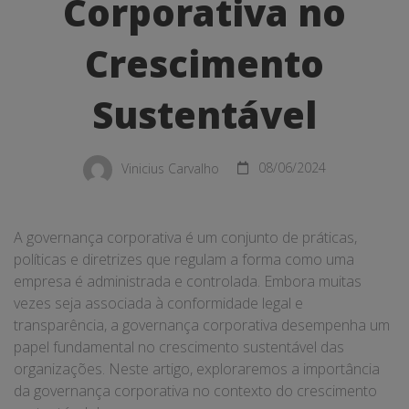
Corporativa
Corporativa no
no
Crescimento
Crescimento
Sustentável
Sustentável
Vinicius Carvalho
08/06/2024
A governança corporativa é um conjunto de práticas,
políticas e diretrizes que regulam a forma como uma
empresa é administrada e controlada. Embora muitas
vezes seja associada à conformidade legal e
transparência, a governança corporativa desempenha um
papel fundamental no crescimento sustentável das
organizações. Neste artigo, exploraremos a importância
da governança corporativa no contexto do crescimento