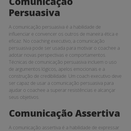
Comunicação
Persuasiva
A comunicação persuasiva é a habilidade de
influenciar e convencer os outros de maneira ética e
eficaz. No coaching executivo, a comunicação
persuasiva pode ser usada para motivar o coachee a
adotar novas perspectivas e comportamentos.
Técnicas de comunicação persuasiva incluem o uso
de argumentos lógicos, apelos emocionais e a
construção de credibilidade. Um coach executivo deve
ser capaz de usar a comunicação persuasiva para
ajudar o coachee a superar resistências e alcançar
seus objetivos.
Comunicação Assertiva
A comunicação assertiva é a habilidade de expressar