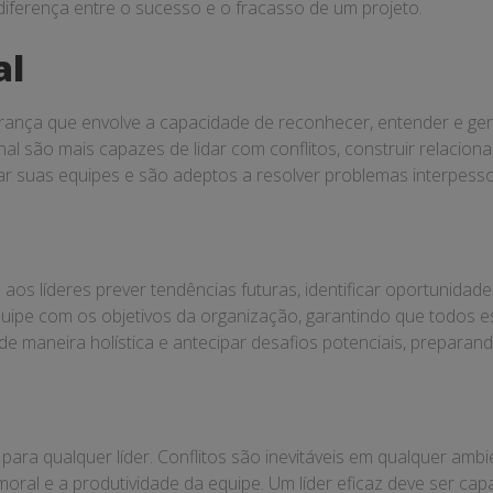
diferença entre o sucesso e o fracasso de um projeto.
al
iderança que envolve a capacidade de reconhecer, entender e
nal são mais capazes de lidar com conflitos, construir relacio
ar suas equipes e são adeptos a resolver problemas interpesso
 aos líderes prever tendências futuras, identificar oportunidade
 equipe com os objetivos da organização, garantindo que todos
e maneira holística e antecipar desafios potenciais, preparand
 para qualquer líder. Conflitos são inevitáveis em qualquer amb
moral e a produtividade da equipe. Um líder eficaz deve ser capa