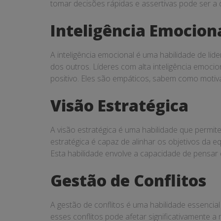
tomar decisões rápidas e assertivas pode ser a 
Inteligência Emocion
A inteligência emocional é uma habilidade de l
dos outros. Líderes com alta inteligência emocio
positivo. Eles são empáticos, sabem como motiv
Visão Estratégica
A visão estratégica é uma habilidade que permite
estratégica é capaz de alinhar os objetivos da
Esta habilidade envolve a capacidade de pensar d
Gestão de Conflitos
A gestão de conflitos é uma habilidade essencial
esses conflitos pode afetar significativamente a 