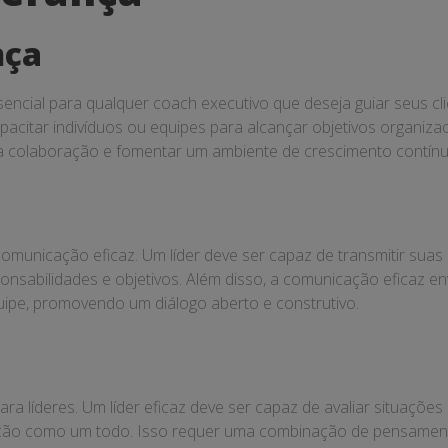
nça
encial para qualquer coach executivo que deseja guiar seus cli
apacitar indivíduos ou equipes para alcançar objetivos organiza
 a colaboração e fomentar um ambiente de crescimento contínu
comunicação eficaz. Um líder deve ser capaz de transmitir suas
bilidades e objetivos. Além disso, a comunicação eficaz envol
pe, promovendo um diálogo aberto e construtivo.
ara líderes. Um líder eficaz deve ser capaz de avaliar situaçõ
ção como um todo. Isso requer uma combinação de pensamento c