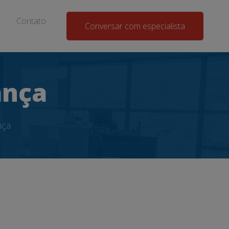
Contato
Conversar com especialista
ança
nça