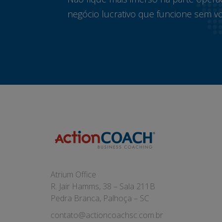
negócio lucrativo que funcione sem vo
Atrium Office
R. Jair Hamms, 38 – Sala 211B
Pedra Branca, Palhoça – SC
contato@actioncoachsc.com.br