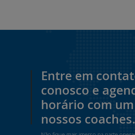
Entre em conta
conosco e agen
horário com um
nossos coaches
Não fique mais imerso na parte opera