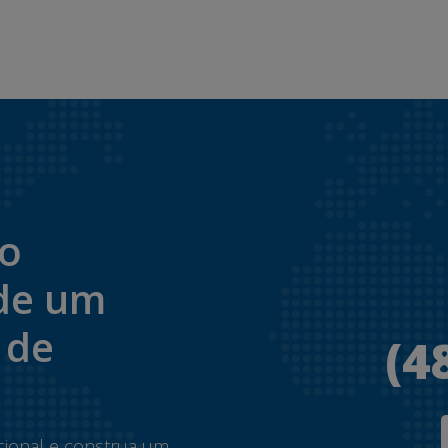
to
de um
 de
(4
.
cional e construa um