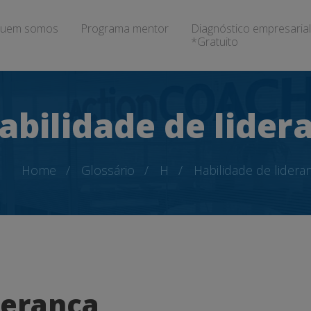
uem somos
Programa mentor
Diagnóstico empresarial
*Gratuito
abilidade de lider
Home
Glossário
H
Habilidade de lidera
derança