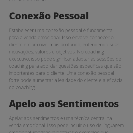
Conexão Pessoal
Estabelecer uma conexão pessoal é fundamental
para a venda emocional. Isso envolve conhecer o
cliente em um nível mais profundo, entendendo suas
motivações, valores e objetivos. No coaching
executivo, isso pode significar adaptar as sessões de
coaching para abordar questões específicas que são
importantes para o cliente. Uma conexão pessoal
forte pode aumentar a lealdade do cliente e a eficácia
do coaching.
Apelo aos Sentimentos
Apelar aos sentimentos é uma técnica central na
venda emocional. Isso pode incluir o uso de linguagem
emocional, imagens evocativas e exemplos que