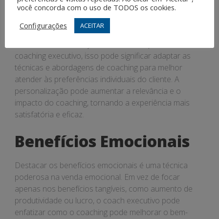
você concorda com o uso de TODOS os cookies.
A personalização é uma estratégia eficaz na venda
Configurações
ACEITAR
emocional, pois mostra ao cliente que suas
necessidades e desejos únicos são importantes. No
coaching executivo, isso pode significar adaptar as
técnicas e abordagens de coaching para melhor
atender às preferências individuais do cliente. A
personalização pode aumentar a relevância e o
impacto do coaching, tornando a experiência mais
satisfatória e eficaz.
Benefícios Emocionais
Destacar os benefícios emocionais é uma técnica
poderosa na venda emocional. Em vez de focar
apenas nos benefícios tangíveis, como aumento de
produtividade ou lucro, o coach executivo pode
enfatizar como o coaching pode melhorar o bem-