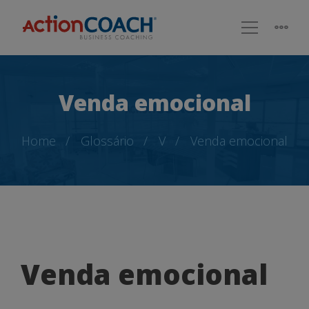
Venda emocional
Home
Glossário
V
Venda emocional
Venda
Venda emocional
emocional