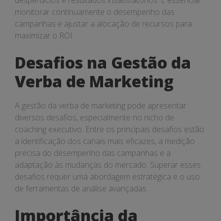
desperdícios e resultados insatisfatórios. É essencial
monitorar continuamente o desempenho das
campanhas e ajustar a alocação de recursos para
maximizar o ROI.
Desafios na Gestão da
Verba de Marketing
A gestão da verba de marketing pode apresentar
diversos desafios, especialmente no nicho de
coaching executivo. Entre os principais desafios estão
a identificação dos canais mais eficazes, a medição
precisa do desempenho das campanhas e a
adaptação às mudanças do mercado. Superar esses
desafios requer uma abordagem estratégica e o uso
de ferramentas de análise avançadas.
Importância da