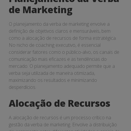
de Marketing
O planejamento da verba de marketing envolve a
definição de objetivos claros e mensuráveis, bem
como a alocação de recursos de forma estratégica.
No nicho de coaching executivo, é essencial
considerar fatores como o público-alvo, os canais de
comunicação mais eficazes e as tendências do
mercado. O planejamento adequado permite que a
verba seja utilizada de maneira otimizada,
maximizando os resultados e minimizando
desperdícios.
Alocação de Recursos
A alocação de recursos é um processo crítico na
gestão da verba de marketing. Envolve a distribuição