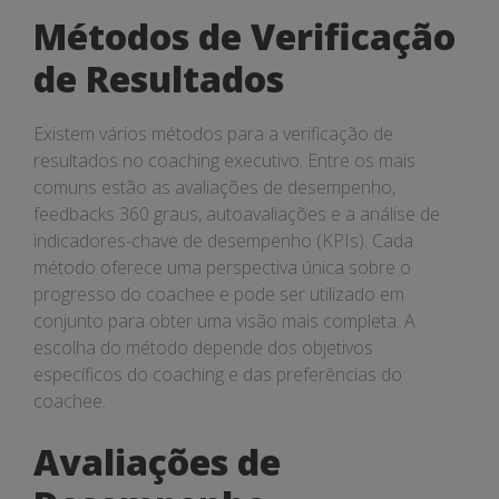
Métodos de Verificação
de Resultados
Existem vários métodos para a verificação de
resultados no coaching executivo. Entre os mais
comuns estão as avaliações de desempenho,
feedbacks 360 graus, autoavaliações e a análise de
indicadores-chave de desempenho (KPIs). Cada
método oferece uma perspectiva única sobre o
progresso do coachee e pode ser utilizado em
conjunto para obter uma visão mais completa. A
escolha do método depende dos objetivos
específicos do coaching e das preferências do
coachee.
Avaliações de