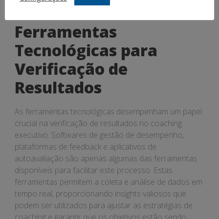
de coaching conforme necessário.
Ferramentas
Tecnológicas para
Verificação de
Resultados
As ferramentas tecnológicas desempenham um papel
crucial na verificação de resultados no coaching
executivo. Softwares de gestão de desempenho,
plataformas de feedback e aplicativos de
autoavaliação são apenas algumas das ferramentas
disponíveis para facilitar este processo. Estas
ferramentas permitem a coleta e análise de dados em
tempo real, proporcionando insights valiosos que
podem ser utilizados para ajustar as estratégias de
coaching e garantir que os objetivos estão sendo