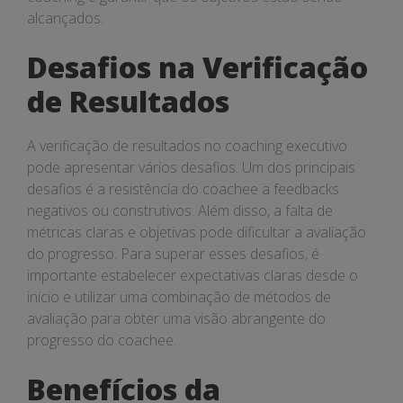
alcançados.
Desafios na Verificação
de Resultados
A verificação de resultados no coaching executivo
pode apresentar vários desafios. Um dos principais
desafios é a resistência do coachee a feedbacks
negativos ou construtivos. Além disso, a falta de
métricas claras e objetivas pode dificultar a avaliação
do progresso. Para superar esses desafios, é
importante estabelecer expectativas claras desde o
início e utilizar uma combinação de métodos de
avaliação para obter uma visão abrangente do
progresso do coachee.
Benefícios da