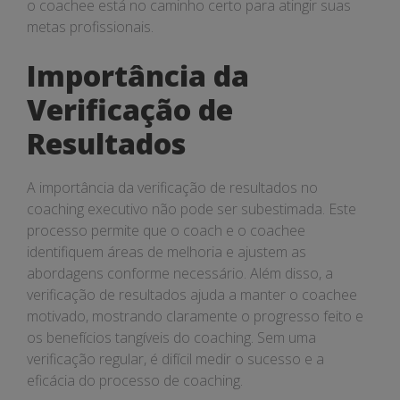
o coachee está no caminho certo para atingir suas
metas profissionais.
Importância da
Verificação de
Resultados
A importância da verificação de resultados no
coaching executivo não pode ser subestimada. Este
processo permite que o coach e o coachee
identifiquem áreas de melhoria e ajustem as
abordagens conforme necessário. Além disso, a
verificação de resultados ajuda a manter o coachee
motivado, mostrando claramente o progresso feito e
os benefícios tangíveis do coaching. Sem uma
verificação regular, é difícil medir o sucesso e a
eficácia do processo de coaching.