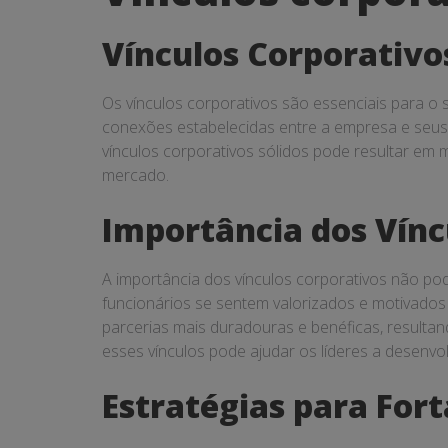
corporativos
Vínculos Corporativo
Os vínculos corporativos são essenciais para o
conexões estabelecidas entre a empresa e seus d
vínculos corporativos sólidos pode resultar em 
mercado.
Importância dos Vínc
A importância dos vínculos corporativos não po
funcionários se sentem valorizados e motivados 
parcerias mais duradouras e benéficas, resultan
esses vínculos pode ajudar os líderes a desenv
Estratégias para Fort