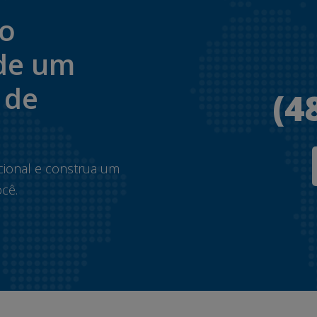
to
de um
 de
(4
.
cional e construa um
cê.