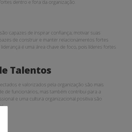
fortes dentro e fora da organização.
são capazes de inspirar confiança, motivar suas
pazes de construir e manter relacionamentos fortes
liderança é uma área chave de foco, pois líderes fortes
de Talentos
nectados e valorizados pela organização são mais
e de funcionários, mas também contribui para a
sional e uma cultura organizacional positiva são
os.