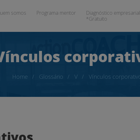
uem somos
Programa mentor
Diagnóstico empresarial
*Gratuito
Vínculos corporati
Home
Glossário
V
Vínculos corporativ
tivos