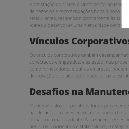
A satisfação do cliente é diretamente influencia
de negócios e recomendações boca a boca. Par
seus clientes, respondam prontamente às suas 
líderes a desenvolver uma mentalidade centrada n
Vínculos Corporativo
Os vínculos corporativos também desempenham 
conectados e engajados, eles estão mais propens
como fornecedores e outras empresas, podem fac
de inovação e colaboração pode ser uma estraté
Desafios na Manutenç
Manter vínculos corporativos fortes pode ser 
na liderança ou crises econômicas podem testar 
torna ainda mais evidente. Para superar esses
aos seus funcionários e stakeholders, e estejam