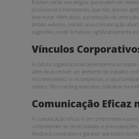
Existem várias estratégias que podem ser imple
profissional e treinamento, que não apenas a
bem-estar. Além disso, a promoção de uma cultur
âmbito externo, manter uma comunicação aberta
sugestões, pode fortalecer significativamente es
Vínculos Corporativo
A cultura organizacional desempenha um papel cr
além de promover um ambiente de trabalho onde
reconhecimento e recompensas, e oportunidades 
sólidos. No coaching executivo, trabalhar na mel
Comunicação Eficaz n
A comunicação eficaz é um componente essencial
compreender as necessidades e preocupações dos
feedback construtivo e garantir que todos os m