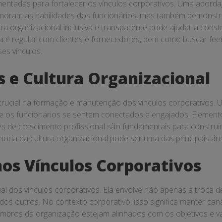
mentadas para fortalecer os vínculos corporativos. Uma abord
primoram as habilidades dos funcionários, mas também demon
a organizacional inclusiva e transparente pode ajudar a constr
 e regular com clientes e fornecedores, bem como buscar fe
ses vínculos.
s e Cultura Organizacional
ucial na formação e manutenção dos vínculos corporativos. Uma 
 os funcionários se sentem conectados e engajados. Elemento
de crescimento profissional são fundamentais para construir 
horia da cultura organizacional pode ser uma das principais áre
os Vínculos Corporativos
 dos vínculos corporativos. Ela envolve não apenas a troca 
 outros. No contexto corporativo, isso significa manter can
embros da organização estejam alinhados com os objetivos e v