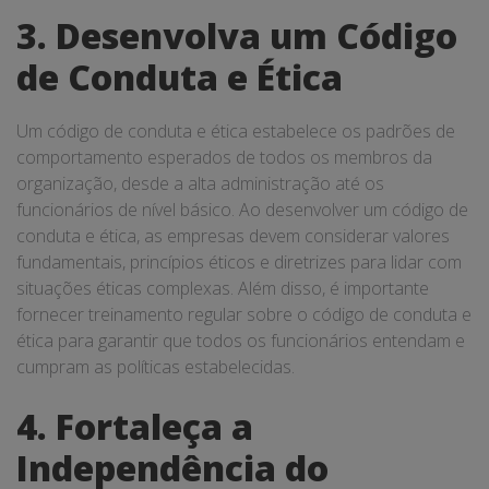
3. Desenvolva um Código
de Conduta e Ética
Um código de conduta e ética estabelece os padrões de
comportamento esperados de todos os membros da
organização, desde a alta administração até os
funcionários de nível básico. Ao desenvolver um código de
conduta e ética, as empresas devem considerar valores
fundamentais, princípios éticos e diretrizes para lidar com
situações éticas complexas. Além disso, é importante
fornecer treinamento regular sobre o código de conduta e
ética para garantir que todos os funcionários entendam e
cumpram as políticas estabelecidas.
4. Fortaleça a
Independência do