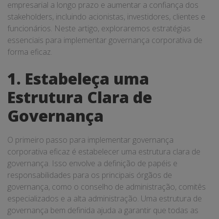
empresarial a longo prazo e aumentar a confiança dos
stakeholders, incluindo acionistas, investidores, clientes e
funcionários. Neste artigo, exploraremos estratégias
essenciais para implementar governança corporativa de
forma eficaz.
1. Estabeleça uma
Estrutura Clara de
Governança
O primeiro passo para implementar governança
corporativa eficaz é estabelecer uma estrutura clara de
governança. Isso envolve a definição de papéis e
responsabilidades para os principais órgãos de
governança, como o conselho de administração, comitês
especializados e a alta administração. Uma estrutura de
governança bem definida ajuda a garantir que todas as