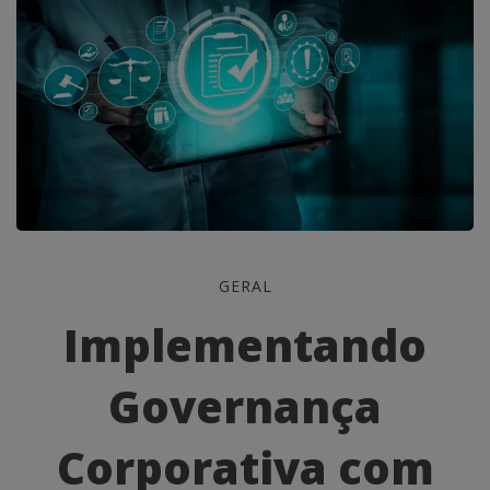
Implementando
GERAL
Governança
Implementando
Corporativa
Governança
com
Eficácia:
Corporativa com