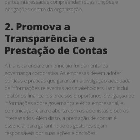
partes interessadas compreendam suas funções e
obrigações dentro da organização.
2. Promova a
Transparência e a
Prestação de Contas
A transparência é um princípio fundamental da
governança corporativa. As empresas devem adotar
políticas e práticas que garantam a divulgação adequada
de informações relevantes aos stakeholders. Isso inclui
relatórios financeiros precisos e oportunos, divulgação de
informações sobre governança e ética empresarial, e
comunicação clara e aberta com os acionistas e outros
interessados. Além disso, a prestação de contas é
essencial para garantir que os gestores sejam
responsáveis por suas ações e decisões.