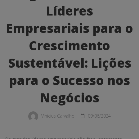
Grandes
Líderes
Líderes
Empresariais
Empresariais para o
para
Crescimento
o
Sustentável: Lições
Crescimento
Sustentável:
para o Sucesso nos
Lições
Negócios
para
o
Vinicius Carvalho
09/06/2024
Sucesso
nos