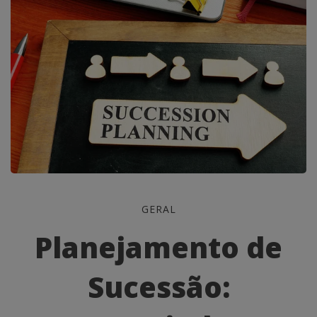
Planejamento
GERAL
de
Planejamento de
Sucessão:
Sucessão:
Garantindo