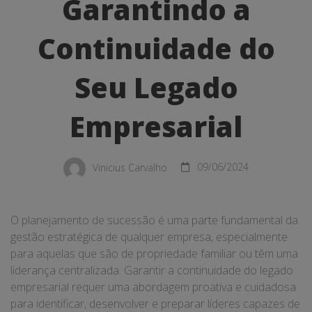
a
Garantindo a
Continuidade
Continuidade do
do
Seu Legado
Seu
Legado
Empresarial
Empresarial
Vinicius Carvalho
09/06/2024
O planejamento de sucessão é uma parte fundamental da
gestão estratégica de qualquer empresa, especialmente
para aquelas que são de propriedade familiar ou têm uma
liderança centralizada. Garantir a continuidade do legado
empresarial requer uma abordagem proativa e cuidadosa
para identificar, desenvolver e preparar líderes capazes de