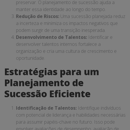
preservar. O planejamento de sucessão ajuda a
manter essa identidade ao longo do tempo.
Redução de Riscos:
Uma sucessão planejada reduz
a incerteza e minimiza os impactos negativos que
podem surgir de uma transição inesperada.
Desenvolvimento de Talentos:
Identificar e
desenvolver talentos internos fortalece a
organização e cria uma cultura de crescimento e
oportunidade.
Estratégias para um
Planejamento de
Sucessão Eficiente
Identificação de Talentos:
Identifique indivíduos
com potencial de liderança e habilidades necessárias
para assumir papéis-chave no futuro. Isso pode
envolver avaliações de desempenho, avaliação de