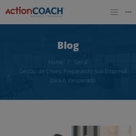
Blog
Home
Geral
Gestão de Crises: Preparando sua Empresa
para o Inesperado