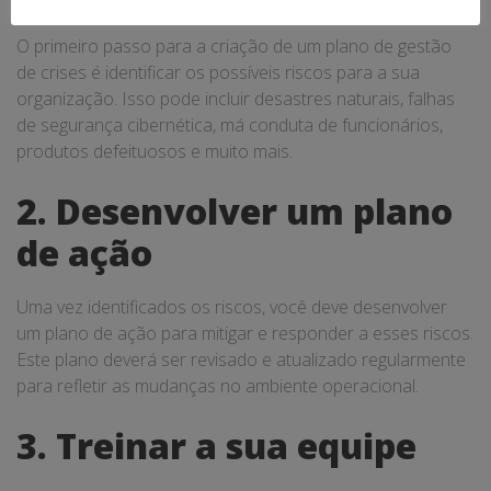
O primeiro passo para a criação de um plano de gestão
de crises é identificar os possíveis riscos para a sua
organização. Isso pode incluir desastres naturais, falhas
de segurança cibernética, má conduta de funcionários,
produtos defeituosos e muito mais.
2. Desenvolver um plano
de ação
Uma vez identificados os riscos, você deve desenvolver
um plano de ação para mitigar e responder a esses riscos.
Este plano deverá ser revisado e atualizado regularmente
para refletir as mudanças no ambiente operacional.
3. Treinar a sua equipe