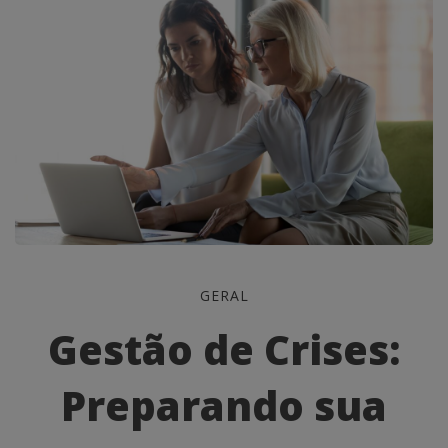
Gestão
GERAL
de
Gestão de Crises:
Crises:
Preparando sua
Preparando