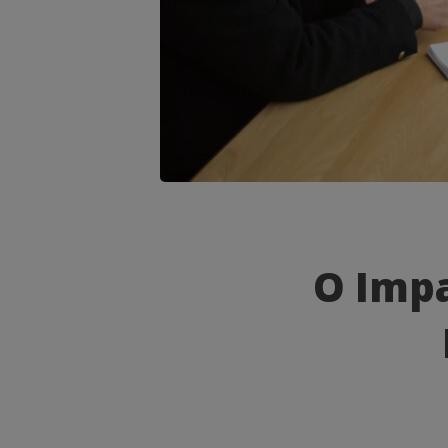
O
Impacto
O Impa
da
Sustentab
nas
Decisões