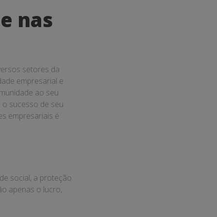
de nas
ersos setores da
idade empresarial e
omunidade ao seu
a o sucesso de seu
es empresariais é
de social, a proteção
ão apenas o lucro,