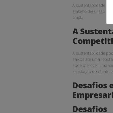
A sustentabilidade te
stakeholders. Isso inc
ampla.
A Susten
Competit
A sustentabilidade pod
baixos até uma reputa
pode oferecer uma van
satisfação do cliente 
Desafios 
Empresari
Desafios