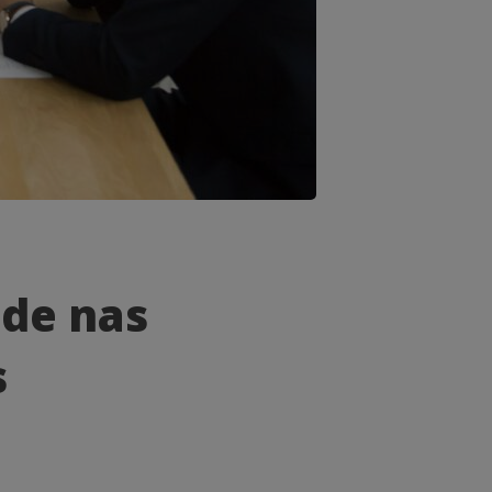
ade nas
s