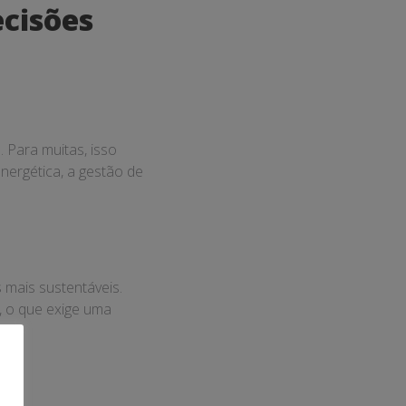
ecisões
Para muitas, isso
energética, a gestão de
mais sustentáveis.
, o que exige uma