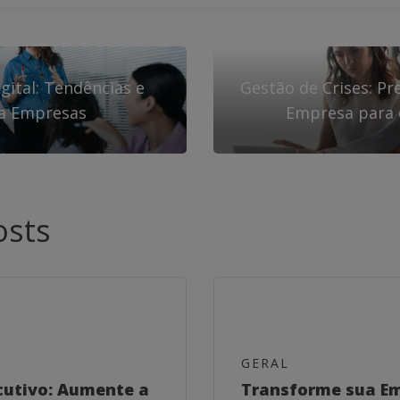
gital: Tendências e
Gestão de Crises: P
ra Empresas
Empresa para 
osts
GERAL
cutivo: Aumente a
Transforme sua E