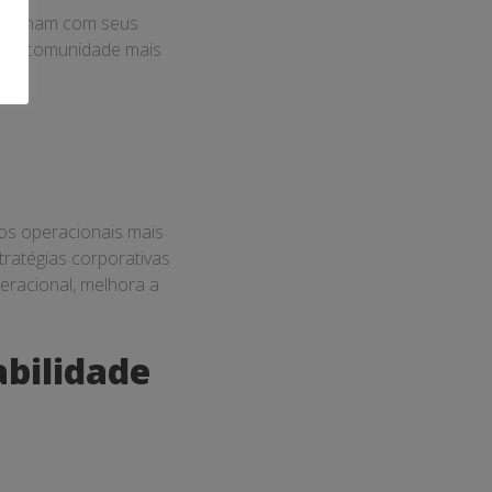
lacionam com seus
s e a comunidade mais
tos operacionais mais
ratégias corporativas
eracional, melhora a
abilidade