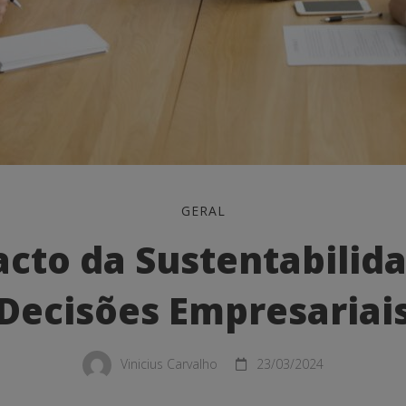
GERAL
cto da Sustentabilid
Decisões Empresariai
ilidade
Vinicius Carvalho
23/03/2024