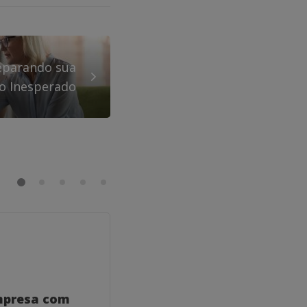
reparando sua
o Inesperado
GERAL
mpresa com
Como um Coach para