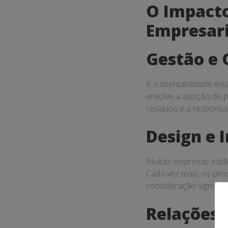
O Impacto
Empresari
Gestão e 
A sustentabilidade es
envolve a adoção de po
resíduos e a responsa
Design e 
Muitas empresas estão
Cada vez mais, os pro
consideração significa
Relações 