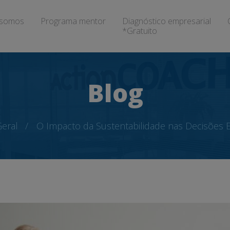
somos
Programa mentor
Diagnóstico empresarial
*Gratuito
Blog
eral
O Impacto da Sustentabilidade nas Decisões 