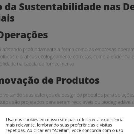
 da Sustentabilidade nas D
ais
Operações
tá afetando profundamente a forma como as empresas operam. 
líticas e práticas ecologicamente corretas, como a eficiência 
bilidade na cadeia de fornecimento.
Inovação de Produtos
 voltando seus esforços de design de produtos para soluções 
dutos são projetados para serem recicláveis ou biodegradáveis
tiva na fase de projeto e desenvolvimento do produto.
Usamos cookies em nosso site para oferecer a experiência
Com Stakeholders
mais relevante, lembrando suas preferências e visitas
repetidas. Ao clicar em “Aceitar”, você concorda com o uso