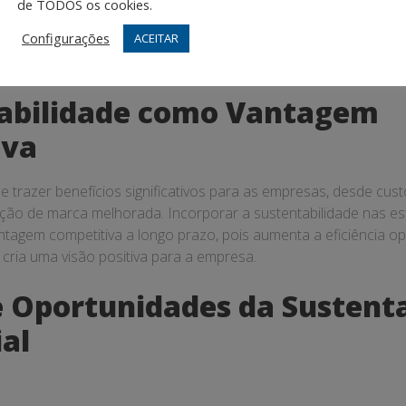
de TODOS os cookies.
m tido um grande impacto na maneira como as empresas se re
Configurações
ACEITAR
lui não apenas investidores, mas também funcionários, cliente
tabilidade como Vantagem
iva
e trazer benefícios significativos para as empresas, desde cus
ção de marca melhorada. Incorporar a sustentabilidade nas est
tagem competitiva a longo prazo, pois aumenta a eficiência op
e cria uma visão positiva para a empresa.
e Oportunidades da Sustent
al